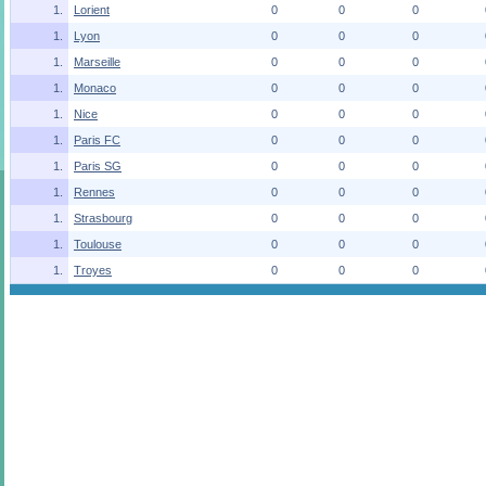
1.
Lorient
0
0
0
1.
Lyon
0
0
0
1.
Marseille
0
0
0
1.
Monaco
0
0
0
1.
Nice
0
0
0
1.
Paris FC
0
0
0
1.
Paris SG
0
0
0
1.
Rennes
0
0
0
1.
Strasbourg
0
0
0
1.
Toulouse
0
0
0
1.
Troyes
0
0
0