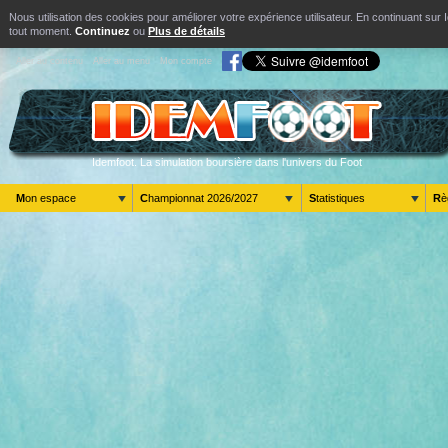
Nous utilisation des cookies pour améliorer votre expérience utilisateur. En continuant s
tout moment.
Continuez
ou
Plus de détails
Aller au contenu
Aller au menu
Mon compte
Idemfoot. La simulation boursière dans l'univers du Foot
Mon espace
Championnat 2026/2027
Statistiques
R