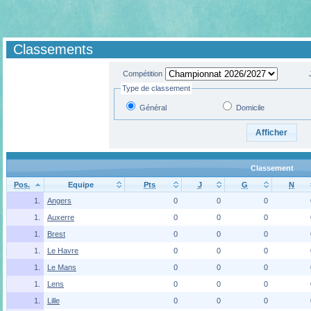
Classements
Compétition
Type de classement
Général
Domicile
Classement
Pos.
Equipe
Pts
J
G
N
1.
Angers
0
0
0
1.
Auxerre
0
0
0
1.
Brest
0
0
0
1.
Le Havre
0
0
0
1.
Le Mans
0
0
0
1.
Lens
0
0
0
1.
Lille
0
0
0