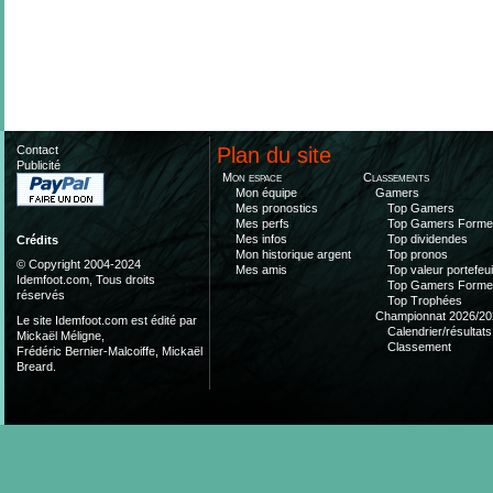
Contact
Plan du site
Publicité
Mon espace
Classements
Mon équipe
Gamers
Mes pronostics
Top Gamers
Mes perfs
Top Gamers Form
Mes infos
Top dividendes
Crédits
Mon historique argent
Top pronos
© Copyright 2004-2024
Mes amis
Top valeur portefeui
Idemfoot.com, Tous droits
Top Gamers Form
réservés
Top Trophées
Championnat 2026/20
Le site Idemfoot.com est édité par
Calendrier/résultats
Mickaël Méligne,
Classement
Frédéric Bernier-Malcoiffe, Mickaël
Breard.