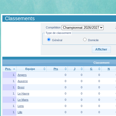
Classements
Compétition
Type de classement
Général
Domicile
Classement
Pos.
Equipe
Pts
J
G
N
1.
Angers
0
0
0
1.
Auxerre
0
0
0
1.
Brest
0
0
0
1.
Le Havre
0
0
0
1.
Le Mans
0
0
0
1.
Lens
0
0
0
1.
Lille
0
0
0