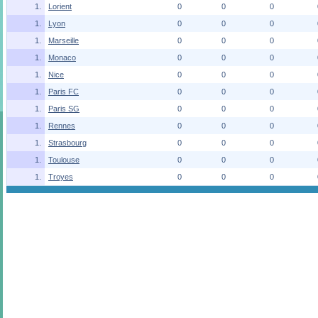
1.
Lorient
0
0
0
1.
Lyon
0
0
0
1.
Marseille
0
0
0
1.
Monaco
0
0
0
1.
Nice
0
0
0
1.
Paris FC
0
0
0
1.
Paris SG
0
0
0
1.
Rennes
0
0
0
1.
Strasbourg
0
0
0
1.
Toulouse
0
0
0
1.
Troyes
0
0
0