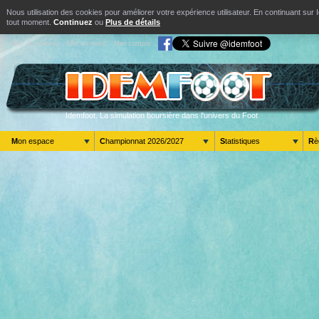
Nous utilisation des cookies pour améliorer votre expérience utilisateur. En continuant s
tout moment.
Continuez
ou
Plus de détails
Aller au contenu
Aller au menu
Mon compte
Idemfoot. La simulation boursière dans l'univers du Foot
Mon espace
Championnat 2026/2027
Statistiques
R