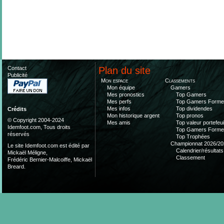
Contact
Plan du site
Publicité
Mon espace
Classements
Mon équipe
Gamers
Mes pronostics
Top Gamers
Mes perfs
Top Gamers Form
Mes infos
Top dividendes
Crédits
Mon historique argent
Top pronos
© Copyright 2004-2024
Mes amis
Top valeur portefeui
Idemfoot.com, Tous droits
Top Gamers Form
réservés
Top Trophées
Championnat 2026/20
Le site Idemfoot.com est édité par
Calendrier/résultats
Mickaël Méligne,
Classement
Frédéric Bernier-Malcoiffe, Mickaël
Breard.