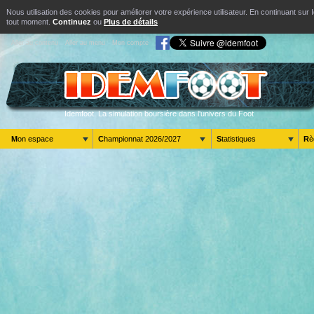
Nous utilisation des cookies pour améliorer votre expérience utilisateur. En continuant s
tout moment.
Continuez
ou
Plus de détails
Aller au contenu
Aller au menu
Mon compte
Idemfoot. La simulation boursière dans l'univers du Foot
Mon espace
Championnat 2026/2027
Statistiques
R