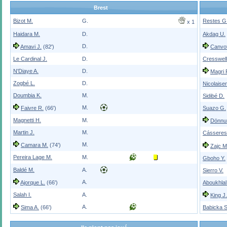
Brest
Bizot M.
G.
Restes G
x 1
Haidara M.
D.
Akdag U.
D.
Amavi J.
(82')
Canvot
Le Cardinal J.
D.
Cresswell
N'Diaye A.
D.
Magri 
Zogbé L.
D.
Nicolaise
Doumbia K.
M.
Sidibé D.
M.
Faivre R.
(66')
Suazo G.
Magnetti H.
M.
Dönnu
Martin J.
M.
Cásseres 
M.
Camara M.
(74')
Zajc M
Pereira Lage M.
M.
Gboho Y.
Baldé M.
A.
Sierro V.
A.
Ajorque L.
(66')
Aboukhlal
Salah I.
A.
King J.
A.
Sima A.
(66')
Babicka S