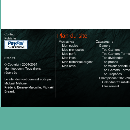
Contact
Plan du site
Publicité
Mon espace
Classements
Mon équipe
Gamers
Mes pronostics
Top Gamers
Mes perfs
Top Gamers Form
Mes infos
Top dividendes
Crédits
Mon historique argent
Top pronos
© Copyright 2004-2024
Mes amis
Top valeur portefeui
Idemfoot.com, Tous droits
Top Gamers Form
réservés
Top Trophées
Championnat 2026/20
Le site Idemfoot.com est édité par
Calendrier/résultats
Mickaël Méligne,
Classement
Frédéric Bernier-Malcoiffe, Mickaël
Breard.