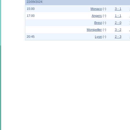
22/09/2024
15:00
Monaco
(-)
3 - 1
17:00
Angers
(-)
1 - 1
Brest
(-)
2 - 0
Montpellier
(-)
3 - 2
20:45
Lyon
(-)
2 - 3