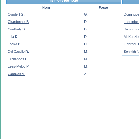
Ils n'ont pas joué
Nom
Poste
Coudert G.
G.
Domíngue
Chardonnet B.
D.
Lacombe 
Coulibaly S.
D.
Kamanzi 
Lala K.
D.
McKenzie
Locko B.
D.
Genreau 
Del Castillo R.
M.
Schmidt N
Fernandes E.
M.
Lees-Melou P.
M.
Camblan A.
A.