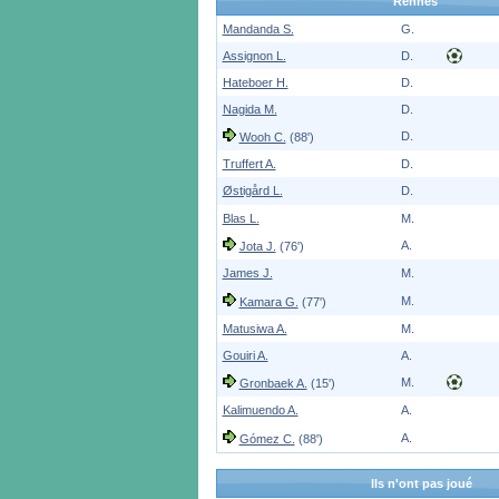
Rennes
Mandanda S.
G.
Assignon L.
D.
Hateboer H.
D.
Nagida M.
D.
D.
Wooh C.
(88')
Truffert A.
D.
Østigård L.
D.
Blas L.
M.
A.
Jota J.
(76')
James J.
M.
M.
Kamara G.
(77')
Matusiwa A.
M.
Gouiri A.
A.
M.
Gronbaek A.
(15')
Kalimuendo A.
A.
A.
Gómez C.
(88')
Ils n'ont pas joué