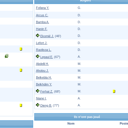
Angers
Fofana Y.
G.
Arcus C.
D.
Bamba A.
D.
Hanin F.
D.
D.
Ekomié J.
(46')
Lefort J.
D.
Raolisoa L.
D.
A.
Lepaul E.
(67')
Abdelli H.
M.
Aholou J.
M.
Belkebla H.
M.
Belkhdim Y.
M.
M.
Ferhat Z.
(68')
Niane I.
A.
A.
Dieng B.
(77')
Ils n'ont pas joué
Nom
Post