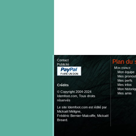
Contact
Plan du 
Publicité
Mon espace
Mon équipe
Mes pronost
Mes perfs
Mes infos
Crédits
Mon historiq
© Copyright 2004-2024
Mes amis
Idemfoot.com, Tous droits
réservés
Le site Idemfoot.com est édité par
Mickaël Méligne,
Frédéric Bernier-Malcoiffe, Mickaël
Breard.