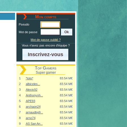
Mon compte
Pseudo
Mot de passe
Mot de passe oublié ?
Vous n'avez pas encore d'équipe ?
Inscrivez-vous
Top Gamers
Super gamer
1
*toto*
83.54 M€
2
albiceles...
83.54 M€
3
Alexis92
83.54 M€
4
Anthonynh...
83.54 M€
5
APE93
83.54 M€
6
archaon24
83.54 M€
7
arnaudbg9...
83.54 M€
8
arno74
83.54 M€
9
AS San An...
83.54 M€