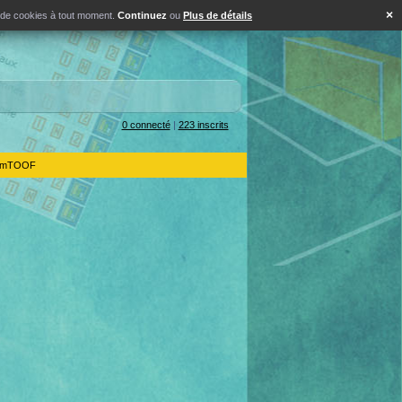
×
s de cookies à tout moment.
Continuez
ou
Plus de détails
0 connecté
|
223 inscrits
IdemTOOF