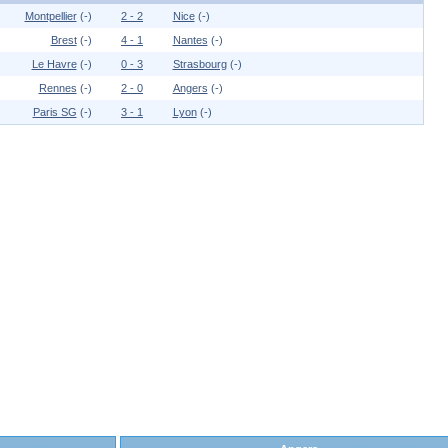
Montpellier
(-)
2 - 2
Nice
(-)
Brest
(-)
4 - 1
Nantes
(-)
Le Havre
(-)
0 - 3
Strasbourg
(-)
Rennes
(-)
2 - 0
Angers
(-)
Paris SG
(-)
3 - 1
Lyon
(-)