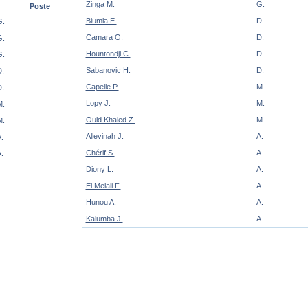
Zinga M.
G.
Poste
Biumla E.
D.
G.
Camara O.
D.
G.
Hountondji C.
D.
G.
Sabanovic H.
D.
.
Capelle P.
M.
.
Lopy J.
M.
M.
Ould Khaled Z.
M.
M.
Allevinah J.
A.
.
Chérif S.
A.
.
Diony L.
A.
El Melali F.
A.
Hunou A.
A.
Kalumba J.
A.