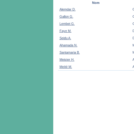
Nom
Alemdar D.
Gallon G.
Lembet G.
Faye M.
D
Seidu A.
D
Ahamada N.
Santamaria B.
Meister H.
A
Meïté M.
A