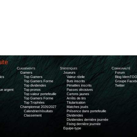
site
Classements
Statistiques
Communauté
Gamers
Joueurs
Forum
ics
Top Gamers
Valeur réelle
Blog IdemTO
Top Gamers Forme
Buts inscrits
Groupe Faceb
Top dividendes
Pénalties inscrits
Twitter
ue argent
Top pronos
Passes décisives
Top valeur portefeuille
Cartons jaunes
Top Gamers Forme
Arrêts de tirs
Top Trophées
Titularisation
Championnat 2026/2027
Matches joués
Calendrier/résultats
Présence dans portefeuille
Classement
Dividendes
Dividendes dernière journée
Fixing dernière journée
Equipe-type