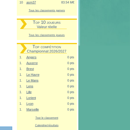
10
asm37
83.54 M€
Tous les classements gamers
Top 10 joueurs
Valeur réelle
Tous les classements joueurs
Top compétition
Championnat 2026/2027
1.
Angers
0 pts
1.
Auxerre
0 pts
1.
Brest
0 pts
1.
Le Havre
0 pts
1.
Le Mans
0 pts
1.
Lens
0 pts
1.
Lille
0 pts
1.
Lorient
0 pts
1.
Lyon
0 pts
1.
Marseille
0 pts
Tout le classement
Calendrier/résultats