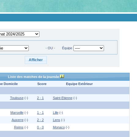
- OU -
Équipe
Liste des matches de la journée
pe Domicile
Score
Equipe Extérieur
Toulouse
(-)
2 - 1
Saint-Etienne
(-)
Marseille
(-)
1 - 1
Lille
(-)
Auxerre
(-)
2 - 2
Lens
(-)
Reims
(-)
0 - 0
Monaco
(-)