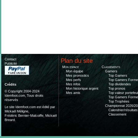
Contact
Plan du site
Publicité
Mon espace
Classements
Mon équipe
Gamers
Mes pronostics
Top Gamers
Mes perfs
Top Gamers Form
Mes infos
Top dividendes
Crédits
Mon historique argent
Top pronos
© Copyright 2004-2024
Mes amis
Top valeur portefeui
Idemfoot.com, Tous droits
Top Gamers Form
réservés
Top Trophées
Championnat 2026/20
Le site Idemfoot.com est édité par
Calendrier/résultats
Mickaël Méligne,
Classement
Frédéric Bernier-Malcoiffe, Mickaël
Breard.