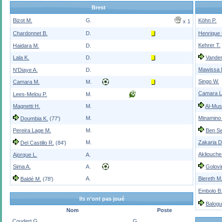
Brest
Bizot M.
G.
Köhn P.
x 1
Chardonnet B.
D.
Henrique 
Kehrer T.
Haidara M.
D.
Lala K.
D.
Vande
Mawissa E
N'Diaye A.
D.
Singo W.
Camara M.
M.
Camara L
Lees-Melou P.
M.
Magnetti H.
M.
Al-Mus
M.
Minamino 
Doumbia K.
(77')
Pereira Lage M.
M.
Ben Se
M.
Zakaria D
Del Castillo R.
(84')
Akliouche
Ajorque L.
A.
Sima A.
A.
Golovi
A.
Biereth M
Baldé M.
(78')
Embolo B
Ils n'ont pas joué
Balogu
Nom
Poste
Coudert G.
G.