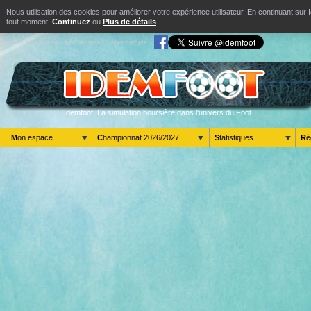
Nous utilisation des cookies pour améliorer votre expérience utilisateur. En continuant s
tout moment.
Continuez
ou
Plus de détails
Aller au contenu
Aller au menu
Mon compte
Idemfoot. La simulation boursière dans l'univers du Foot
Mon espace
Championnat 2026/2027
Statistiques
R