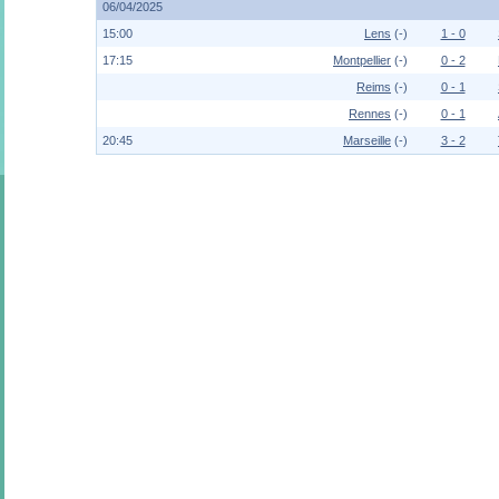
06/04/2025
15:00
Lens
(-)
1 - 0
17:15
Montpellier
(-)
0 - 2
Reims
(-)
0 - 1
Rennes
(-)
0 - 1
20:45
Marseille
(-)
3 - 2