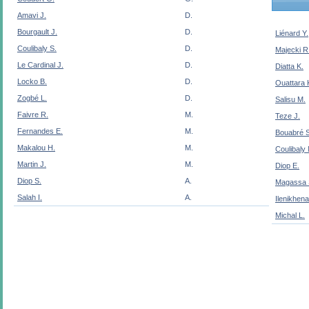
Amavi J.
D.
Bourgault J.
D.
Liénard Y.
Coulibaly S.
D.
Majecki R
Le Cardinal J.
D.
Diatta K.
Locko B.
D.
Ouattara 
Zogbé L.
D.
Salisu M.
Faivre R.
M.
Teze J.
Fernandes E.
M.
Bouabré S
Makalou H.
M.
Coulibaly
Martin J.
M.
Diop E.
Diop S.
A.
Magassa 
Salah I.
A.
Ilenikhen
Michal L.