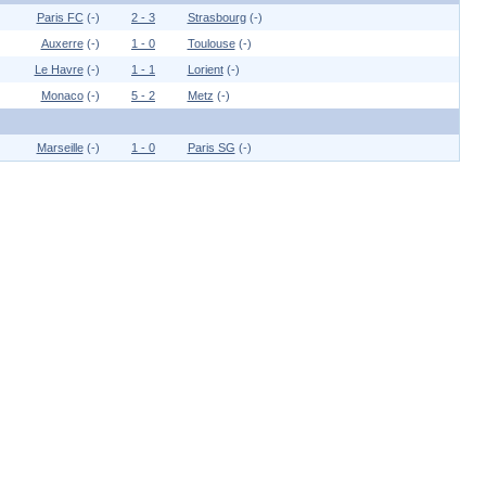
Paris FC
(-)
2 - 3
Strasbourg
(-)
Auxerre
(-)
1 - 0
Toulouse
(-)
Le Havre
(-)
1 - 1
Lorient
(-)
Monaco
(-)
5 - 2
Metz
(-)
Marseille
(-)
1 - 0
Paris SG
(-)