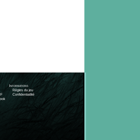
Informations
Règles du jeu
OF
Confidentiatlité
ook