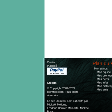
Contact
Plan du 
Publicité
Mon espace
Mon équipe
Mes pronost
Mes perfs
Mes infos
Crédits
Mon historiq
© Copyright 2004-2024
Mes amis
Idemfoot.com, Tous droits
réservés
Le site Idemfoot.com est édité par
Mickaël Méligne,
Frédéric Bernier-Malcoiffe, Mickaël
Breard.