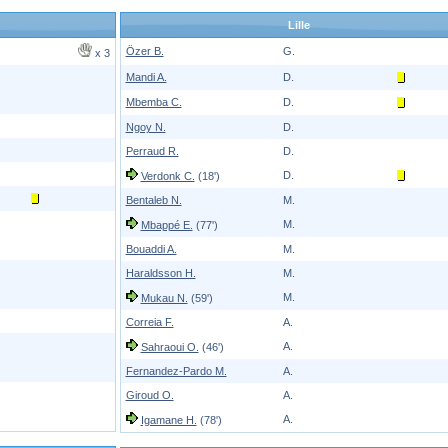
Lille
Özer B.
G.
x 3
Mandi A.
D.
Mbemba C.
D.
Ngoy N.
D.
Perraud R.
D.
D.
Verdonk C.
(18')
Bentaleb N.
M.
M.
Mbappé E.
(77')
Bouaddi A.
M.
Haraldsson H.
M.
M.
Mukau N.
(59')
Correia F.
A.
A.
Sahraoui O.
(46')
Fernandez-Pardo M.
A.
Giroud O.
A.
A.
Igamane H.
(78')