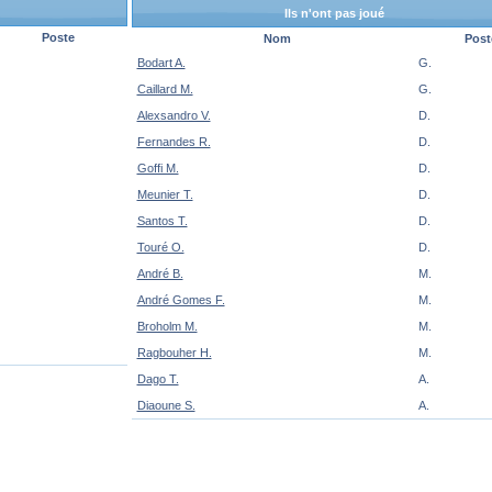
Ils n'ont pas joué
Poste
Nom
Post
Bodart A.
G.
Caillard M.
G.
Alexsandro V.
D.
Fernandes R.
D.
Goffi M.
D.
Meunier T.
D.
Santos T.
D.
Touré O.
D.
André B.
M.
André Gomes F.
M.
Broholm M.
M.
Ragbouher H.
M.
Dago T.
A.
Diaoune S.
A.