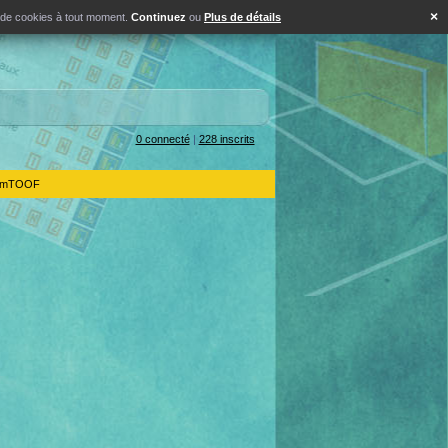
×
s de cookies à tout moment.
Continuez
ou
Plus de détails
0 connecté
|
228 inscrits
IdemTOOF