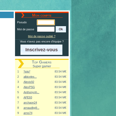
Mon compte
Pseudo
Mot de passe
Mot de passe oublié ?
Vous n'avez pas encore d'équipe ?
Inscrivez-vous
Top Gamers
Super gamer
1
*toto*
83.54 M€
2
albiceles...
83.54 M€
3
Alexis92
83.54 M€
4
AlexPSG
83.54 M€
5
Anthonynh...
83.54 M€
6
APE93
83.54 M€
7
archaon24
83.54 M€
8
arnaudbg9...
83.54 M€
9
arno74
83.54 M€