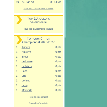
10
AS San An...
83.54 M€
Tous les classements gamers
Top 10 joueurs
Valeur réelle
Tous les classements joueurs
Top compétition
Championnat 2026/2027
1.
Angers
0 pts
1.
Auxerre
0 pts
1.
Brest
0 pts
1.
Le Havre
0 pts
1.
Le Mans
0 pts
1.
Lens
0 pts
1.
Lille
0 pts
1.
Lorient
0 pts
1.
Lyon
0 pts
1.
Marseille
0 pts
Tout le classement
Calendrier/résultats