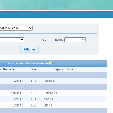
- OU -
Équipe
Liste des matches de la journée
pe Domicile
Score
Equipe Extérieur
Lyon
(-)
1 - 0
Angers
(-)
Nantes
(-)
2 - 2
Rennes
(-)
Brest
(-)
4 - 1
Nice
(-)
Lens
(-)
3 - 0
Lille
(-)