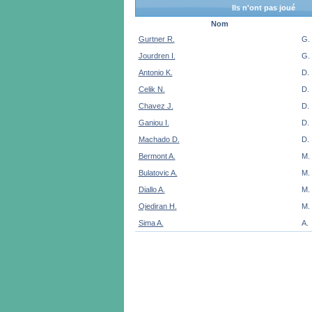
Ils n'ont pas joué
Nom
Gurtner R.
G.
Jourdren I.
G.
Antonio K.
D.
Celik N.
D.
Chavez J.
D.
Ganiou I.
D.
Machado D.
D.
Bermont A.
M.
Bulatovic A.
M.
Diallo A.
M.
Ojediran H.
M.
Sima A.
A.