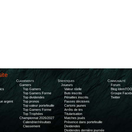
site
Classements
Statistiques
Communauté
Gamers
Joueurs
Forum
ics
Top Gamers
Valeur réelle
Blog IdemTO
Top Gamers Forme
Buts inscrits
Groupe Faceb
Top dividendes
Pénalties inscrits
Twitter
ue argent
Top pronos
Passes décisives
Top valeur portefeuille
Cartons jaunes
Top Gamers Forme
Arrêts de tirs
Top Trophées
Titularisation
Championnat 2026/2027
Matches joués
Calendrier/résultats
Présence dans portefeuille
Classement
Dividendes
Dividendes dernière journée