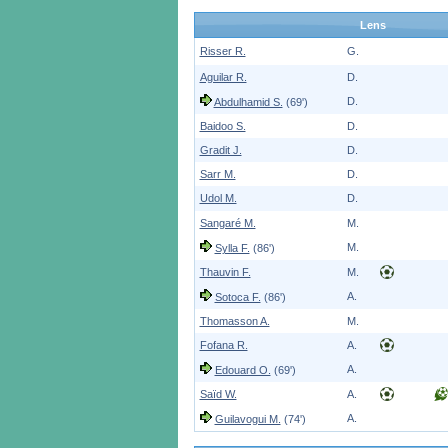
Lens
Risser R.
G.
Aguilar R.
D.
D.
Abdulhamid S.
(69')
Baidoo S.
D.
Gradit J.
D.
Sarr M.
D.
Udol M.
D.
Sangaré M.
M.
M.
Sylla F.
(86')
Thauvin F.
M.
A.
Sotoca F.
(86')
Thomasson A.
M.
Fofana R.
A.
A.
Edouard O.
(69')
Saïd W.
A.
A.
Guilavogui M.
(74')