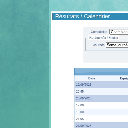
Résultats / Calendrier
Compétition
Par Journée / Équipe
Journée
Date
Equi
19/09/2025
20:45
20/09/2025
17:00
19:00
21:05
21/09/2025