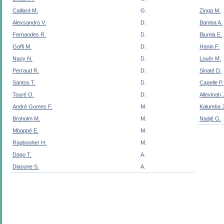
Caillard M.
G.
Zinga M.
Alexsandro V.
D.
Bamba A.
Fernandes R.
D.
Biumla E.
Goffi M.
D.
Hanin F.
Ngoy N.
D.
Louër M.
Perraud R.
D.
Sinaté D.
Santos T.
D.
Capelle P.
Touré O.
D.
Allevinah 
André Gomes F.
M.
Kalumba J
Broholm M.
M.
Nadjé G.
Mbappé E.
M.
Ragbouher H.
M.
Dago T.
A.
Diaoune S.
A.