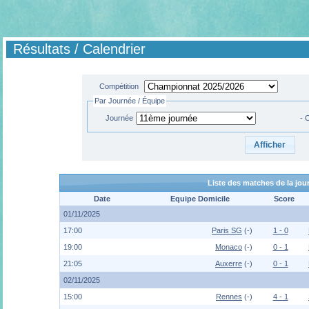
Résultats / Calendrier
Compétition
Par Journée / Équipe
Journée
- 
Liste des matches de la jo
Date
Equipe Domicile
Score
01/11/2025
17:00
Paris SG
(-)
1 - 0
19:00
Monaco
(-)
0 - 1
21:05
Auxerre
(-)
0 - 1
02/11/2025
15:00
Rennes
(-)
4 - 1