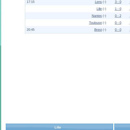
17:15
Lens
(-)
3 - 0
Lille
(-)
1 - 0
Nantes
(-)
0 - 2
Toulouse
(-)
0 - 0
20:45
Brest
(-)
0 - 0
Lille