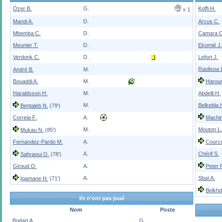
Özer B.
G.
Koffi H.
x 1
Mandi A.
D.
Arcus C.
Mbemba C.
D.
Camara O
Meunier T.
D.
Ekomié J.
Verdonk C.
D.
Lefort J.
Raolisoa 
André B.
M.
Bouaddi A.
M.
Harou
Haraldsson H.
M.
Abdelli H.
M.
Belkebla 
Bentaleb N.
(79')
Correia F.
A.
Machin
M.
Mouton L.
Mukau N.
(85')
Fernandez-Pardo M.
A.
Courco
A.
Chérif S.
Sahraoui O.
(78')
Giroud O.
A.
Peter 
A.
Sbaï A.
Igamane H.
(71')
Belkhd
Ils n'ont pas joué
Nom
Poste
Bodart A.
G.