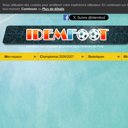
Nous utilisation des cookies pour améliorer votre expérience utilisateur. En continuant s
tout moment.
Continuez
ou
Plus de détails
Aller au contenu
Aller au menu
Mon compte
Idemfoot. La simulation boursière dans l'univers du Foot
Mon espace
Championnat 2026/2027
Statistiques
R