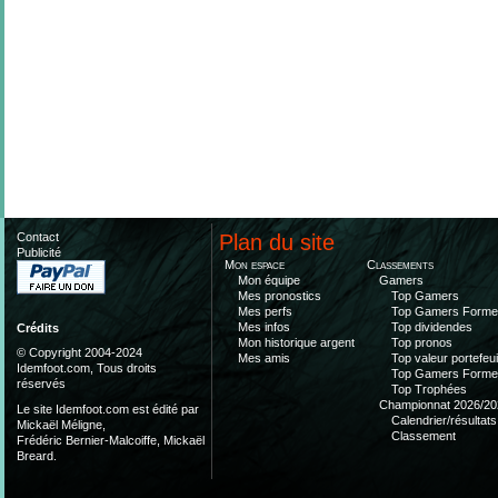
Contact
Plan du site
Publicité
Mon espace
Classements
Mon équipe
Gamers
Mes pronostics
Top Gamers
Mes perfs
Top Gamers Form
Mes infos
Top dividendes
Crédits
Mon historique argent
Top pronos
© Copyright 2004-2024
Mes amis
Top valeur portefeui
Idemfoot.com, Tous droits
Top Gamers Form
réservés
Top Trophées
Championnat 2026/20
Le site Idemfoot.com est édité par
Calendrier/résultats
Mickaël Méligne,
Classement
Frédéric Bernier-Malcoiffe, Mickaël
Breard.