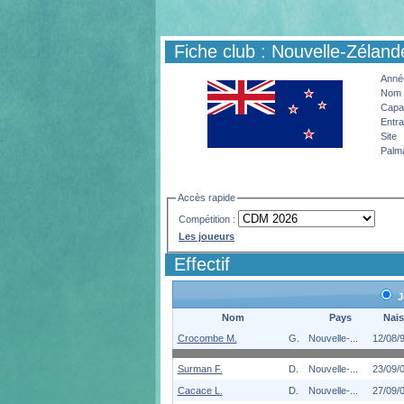
Fiche club : Nouvelle-Zéland
Année
Nom 
Capac
Entra
Site
Palm
Accès rapide
Compétition :
Les joueurs
Effectif
J
Nom
Pays
Nais
Crocombe M.
G.
Nouvelle-...
12/08/
Surman F.
D.
Nouvelle-...
23/09/
Cacace L.
D.
Nouvelle-...
27/09/