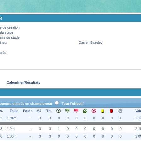
e
 de création
du stade
ité du stade
ineur
Darren Bazeley
arès
Calendrier/Résultats
oueurs utilisés en championnat
Tout l'effectif
s.
Taille
Poids
MJ
Tit.
Val
93
1.94m
-
3
3
0
0
0
0
0
0
0
11
2 1
03
1.9m
-
3
3
1
0
0
0
0
0
0
0
2 1
00
1.83m
-
3
3
0
0
0
0
0
0
0
0
2 0