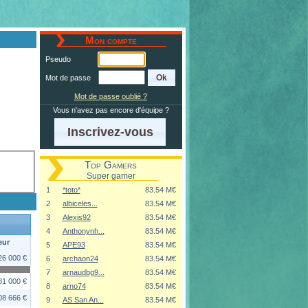
Mon compte
Pseudo
Mot de passe
Mot de passe oublié ?
Vous n'avez pas encore d'équipe ?
Inscrivez-vous
Top Gamers
Super gamer
1
*toto*
83.54 M€
2
albiceles...
83.54 M€
3
Alexis92
83.54 M€
4
Anthonynh...
83.54 M€
eur
5
APE93
83.54 M€
26 000 €
6
archaon24
83.54 M€
7
arnaudbg9...
83.54 M€
81 000 €
8
arno74
83.54 M€
08 666 €
9
AS San An...
83.54 M€