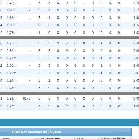
94
1.79m
-
3
3
0
0
0
1
0
0
0
0
2 2
88
1.88m
-
3
2
0
0
0
0
0
0
0
0
2 1
05
1.88m
-
3
1
0
0
0
0
0
0
0
0
1 9
94
1.88m
-
2
0
0
0
0
0
0
0
0
0
1 7
99
1.77m
-
1
0
0
0
0
0
0
0
0
0
1 5
00
1.75m
-
3
3
3
0
0
0
0
1
0
0
2 6
99
1.82m
-
3
3
0
0
0
0
0
0
0
0
2 0
99
1.77m
-
3
3
0
0
0
0
0
1
0
0
2 0
02
1.88m
-
3
3
0
0
0
0
0
1
0
0
2 0
99
1.79m
-
3
2
0
0
0
0
0
1
0
0
2 0
94
1.74m
-
3
1
0
0
0
0
0
0
0
0
2 0
02
1.73m
-
3
0
0
0
0
0
0
0
0
0
1 9
91
1.91m
81kg
3
3
0
0
0
2
0
0
0
0
3 0
02
1.76m
-
3
0
0
0
0
0
0
0
0
0
1 9
Liste des matches de l'équipe
Date
Equipe Domicile
Score
Equipe Extérieur