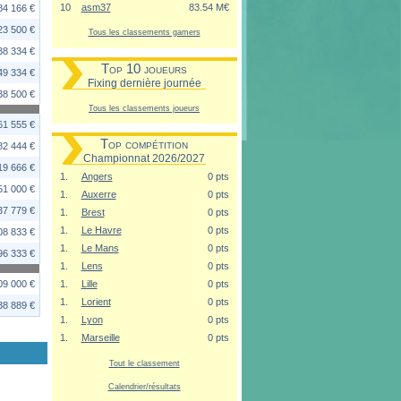
10
asm37
83.54 M€
84 166 €
23 500 €
Tous les classements gamers
38 334 €
Top 10 joueurs
49 334 €
Fixing dernière journée
38 500 €
Tous les classements joueurs
61 555 €
Top compétition
82 444 €
Championnat 2026/2027
19 666 €
1.
Angers
0 pts
51 000 €
1.
Auxerre
0 pts
37 779 €
1.
Brest
0 pts
1.
Le Havre
0 pts
08 833 €
1.
Le Mans
0 pts
96 333 €
1.
Lens
0 pts
09 000 €
1.
Lille
0 pts
1.
Lorient
0 pts
38 889 €
1.
Lyon
0 pts
1.
Marseille
0 pts
Tout le classement
Calendrier/résultats