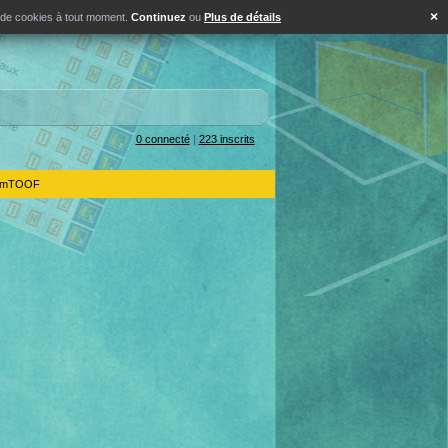
×
s de cookies à tout moment.
Continuez
ou
Plus de détails
0 connecté
|
223 inscrits
IdemTOOF