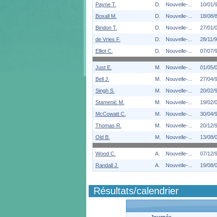
Payne T.
D.
Nouvelle-...
10/01/
Boxall M.
D.
Nouvelle-...
18/08/
Bindon T.
D.
Nouvelle-...
27/01/
de Vries F.
D.
Nouvelle-...
28/11/
Elliot C.
D.
Nouvelle-...
07/07/
Just E.
M.
Nouvelle-...
01/05/
Bell J.
M.
Nouvelle-...
27/04/
Singh S.
M.
Nouvelle-...
20/02/
Stamenić M.
M.
Nouvelle-...
19/02/
McCowatt C.
M.
Nouvelle-...
30/04/
Thomas R.
M.
Nouvelle-...
20/12/
Old B.
M.
Nouvelle-...
13/08/
Wood C.
A.
Nouvelle-...
07/12/
Randall J.
A.
Nouvelle-...
19/08/
Résultats/calendrier
Journée