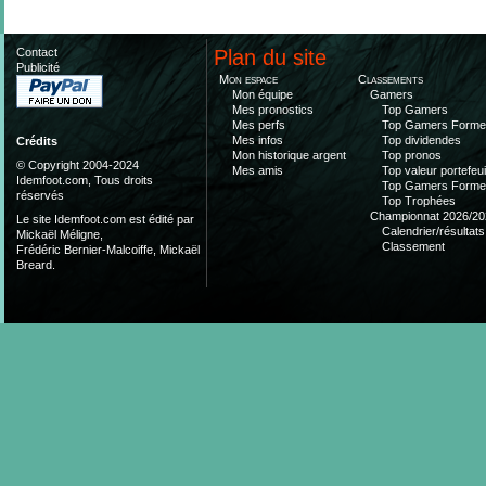
Contact
Plan du site
Publicité
Mon espace
Classements
Mon équipe
Gamers
Mes pronostics
Top Gamers
Mes perfs
Top Gamers Form
Mes infos
Top dividendes
Crédits
Mon historique argent
Top pronos
© Copyright 2004-2024
Mes amis
Top valeur portefeui
Idemfoot.com, Tous droits
Top Gamers Form
réservés
Top Trophées
Championnat 2026/20
Le site Idemfoot.com est édité par
Calendrier/résultats
Mickaël Méligne,
Classement
Frédéric Bernier-Malcoiffe, Mickaël
Breard.