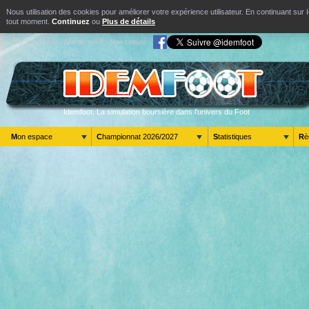
Nous utilisation des cookies pour améliorer votre expérience utilisateur. En continuant s
tout moment.
Continuez
ou
Plus de détails
Aller au contenu
Aller au menu
Mon compte
Idemfoot. La simulation boursière dans l'univers du Foot
Mon espace
Championnat 2026/2027
Statistiques
R