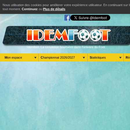
Nous utilisation des cookies pour améliorer votre expérience utilisateur. En continuant s
tout moment.
Continuez
ou
Plus de détails
Aller au contenu
Aller au menu
Mon compte
Idemfoot. La simulation boursière dans l'univers du Foot
Mon espace
Championnat 2026/2027
Statistiques
R