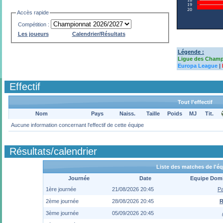
Accès rapide
Compétition :
Les joueurs
Calendrier/Résultats
Légende :
Ligue des Cham
Europa League
|
Effectif
Tout l'effectif
Nom
Pays
Naiss.
Taille
Poids
MJ
Tit.
Aucune information concernant l'effectif de cette équipe
Résultats/calendrier
Liste des matches de l'é
Journée
Date
Equipe Domi
1ère journée
21/08/2026 20:45
Pa
2ème journée
28/08/2026 20:45
R
3ème journée
05/09/2026 20:45