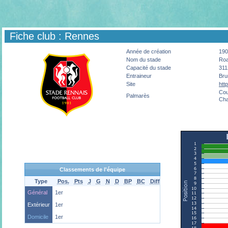
Fiche club : Rennes
Année de création
190
Nom du stade
Roa
Capacité du stade
311
Entraineur
Br
Site
htt
Cou
Palmarès
Cha
Classements de l'équipe
Type
Pos.
Pts
J
G
N
D
BP
BC
Diff
Général
1er
Extérieur
1er
Domicile
1er