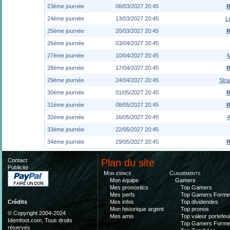
23ème journée
06/03/2027 20:45
R
24ème journée
13/03/2027 20:45
L
25ème journée
20/03/2027 20:45
R
26ème journée
03/04/2027 20:45
27ème journée
10/04/2027 20:45
28ème journée
17/04/2027 20:45
R
29ème journée
24/04/2027 20:45
Str
30ème journée
01/05/2027 20:45
R
31ème journée
08/05/2027 20:45
R
32ème journée
16/05/2027 20:45
A
33ème journée
22/05/2027 20:45
34ème journée
29/05/2027 20:45
R
Contact
Plan du site
Publicité
Mon espace
Classements
Mon équipe
Gamers
Mes pronostics
Top Gamers
Mes perfs
Top Gamers Form
Mes infos
Top dividendes
Crédits
Mon historique argent
Top pronos
© Copyright 2004-2024
Mes amis
Top valeur portefeui
Idemfoot.com, Tous droits
Top Gamers Form
réservés