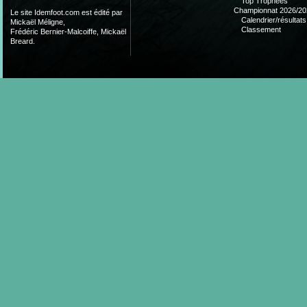
Top Trophées
Championnat 2026/20
Le site Idemfoot.com est édité par
Calendrier/résultats
Mickaël Méligne,
Classement
Frédéric Bernier-Malcoiffe, Mickaël
Breard.