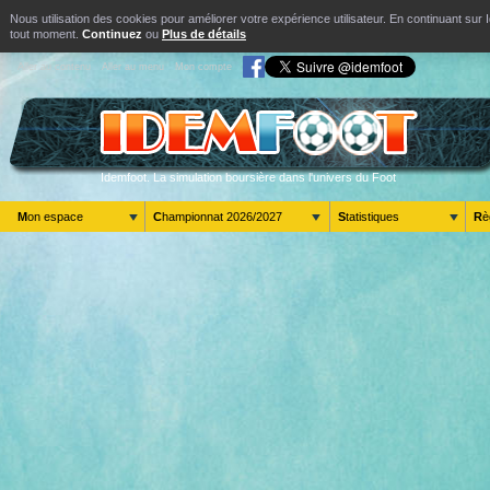
Nous utilisation des cookies pour améliorer votre expérience utilisateur. En continuant s
tout moment.
Continuez
ou
Plus de détails
Aller au contenu
Aller au menu
Mon compte
Idemfoot. La simulation boursière dans l'univers du Foot
Mon espace
Championnat 2026/2027
Statistiques
R