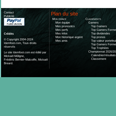
Contact
Plan du site
Publicité
Mon espace
Classements
Mon équipe
Gamers
Mes pronostics
Top Gamers
Mes perfs
Top Gamers Form
Mes infos
Top dividendes
Crédits
Mon historique argent
Top pronos
© Copyright 2004-2024
Mes amis
Top valeur portefeui
Idemfoot.com, Tous droits
Top Gamers Form
réservés
Top Trophées
Championnat 2026/20
Le site Idemfoot.com est édité par
Calendrier/résultats
Mickaël Méligne,
Classement
Frédéric Bernier-Malcoiffe, Mickaël
Breard.