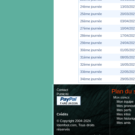
24ème journée
13/03/202
25ème journée
20/03/202
26ème journée
03/04/202
27ème journée
10/04/202
28ème journée
17/04/202
29ème journée
24/04/202
30ème journée
01/05/202
31ème journée
08/05/202
32ème journée
16/05/202
33ème journée
22/05/202
34ème journée
29/05/202
Contact
Plan du 
Publicité
Mon espace
Mon équipe
Mes pronost
Mes perfs
Mes infos
Crédits
Mon historiq
© Copyright 2004-2024
Mes amis
Idemfoot.com, Tous droits
réservés