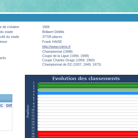
 de création
1906
du stade
Bollaert-Délélis
ité du stade
37705 places
ineur
Frank HAISE
http://www.rclens.fr
Championnat (1998)
Coupe de la Ligue (1994, 1999)
arès
Coupe Charles Drago (1959, 1960)
Championnat de D2 (1937, 1949, 1973)
BC
Diff