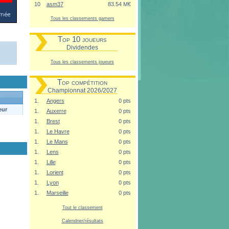
10
asm37
83.54 M€
Tous les classements gamers
Top 10 joueurs
Dividendes
Tous les classements joueurs
Top compétition
Championnat 2026/2027
1.
Angers
0 pts
eur
1.
Auxerre
0 pts
1.
Brest
0 pts
1.
Le Havre
0 pts
1.
Le Mans
0 pts
1.
Lens
0 pts
1.
Lille
0 pts
1.
Lorient
0 pts
1.
Lyon
0 pts
1.
Marseille
0 pts
Tout le classement
Calendrier/résultats