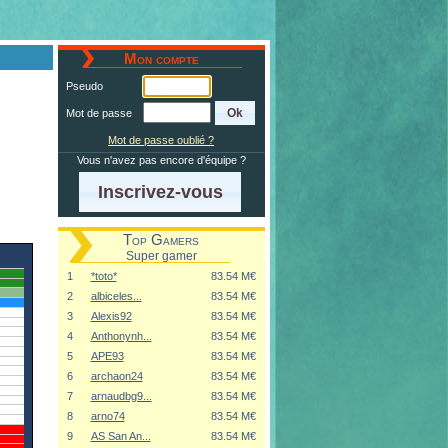
Mon compte
Pseudo
Mot de passe
Mot de passe oublié ?
Vous n'avez pas encore d'équipe ?
Inscrivez-vous
Top Gamers
Super gamer
1
*toto*
83.54 M€
2
albiceles...
83.54 M€
3
Alexis92
83.54 M€
4
Anthonynh...
83.54 M€
5
APE93
83.54 M€
6
archaon24
83.54 M€
7
arnaudbg9...
83.54 M€
8
arno74
83.54 M€
9
AS San An...
83.54 M€