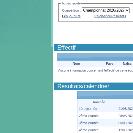
Accès rapide
Compétition :
Les joueurs
Calendrier/Résultats
Effectif
Nom
Pays
Naiss.
Aucune information concernant l'effectif de cette éq
Résultats/calendrier
Journée
1ère journée
21/08/202
2ème journée
28/08/202
3ème journée
05/09/202
4ème journée
12/09/202