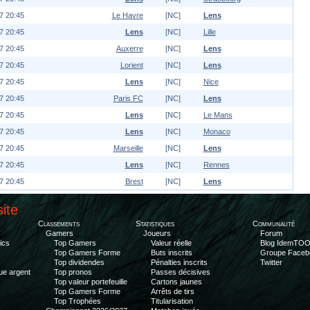
7 20:45
Le Havre
[NC]
Lens
7 20:45
Lens
[NC]
Lille
7 20:45
Auxerre
[NC]
Lens
7 20:45
Lorient
[NC]
Lens
7 20:45
Lens
[NC]
Nice
7 20:45
Paris FC
[NC]
Lens
7 20:45
Lens
[NC]
Le Mans
7 20:45
Lens
[NC]
Monaco
7 20:45
Marseille
[NC]
Lens
7 20:45
Lens
[NC]
Rennes
7 20:45
Brest
[NC]
Lens
site
Classements
Statistiques
Communauté
Gamers
Joueurs
Forum
ics
Top Gamers
Valeur réelle
Blog IdemTO
Top Gamers Forme
Buts inscrits
Groupe Faceb
Top dividendes
Pénalties inscrits
Twitter
ue argent
Top pronos
Passes décisives
Top valeur portefeuille
Cartons jaunes
Top Gamers Forme
Arrêts de tirs
Top Trophées
Titularisation