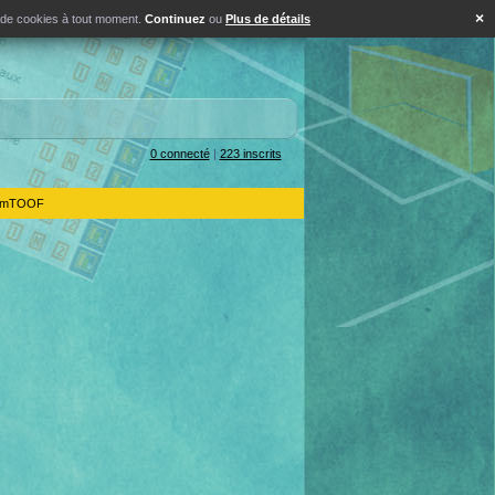
×
s de cookies à tout moment.
Continuez
ou
Plus de détails
0 connecté
|
223 inscrits
IdemTOOF