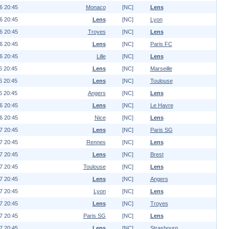
6 20:45
Monaco
[NC]
Lens
6 20:45
Lens
[NC]
Lyon
6 20:45
Troyes
[NC]
Lens
6 20:45
Lens
[NC]
Paris FC
6 20:45
Lille
[NC]
Lens
6 20:45
Lens
[NC]
Marseille
6 20:45
Lens
[NC]
Toulouse
6 20:45
Angers
[NC]
Lens
6 20:45
Lens
[NC]
Le Havre
6 20:45
Nice
[NC]
Lens
7 20:45
Lens
[NC]
Paris SG
7 20:45
Rennes
[NC]
Lens
7 20:45
Lens
[NC]
Brest
7 20:45
Toulouse
[NC]
Lens
7 20:45
Lens
[NC]
Angers
7 20:45
Lyon
[NC]
Lens
7 20:45
Lens
[NC]
Troyes
7 20:45
Paris SG
[NC]
Lens
7 20:45
Lens
[NC]
Strasbourg