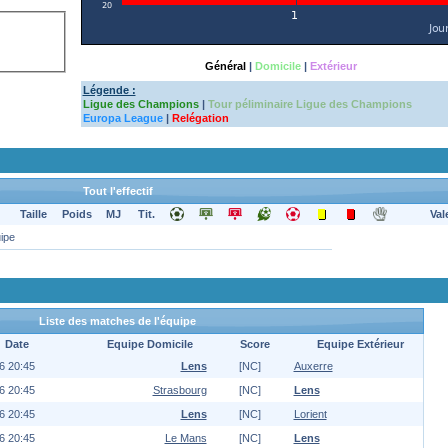
Général
|
Domicile
|
Extérieur
Légende :
Ligue des Champions
|
Tour péliminaire Ligue des Champions
Europa League
|
Relégation
Tout l'effectif
Taille
Poids
MJ
Tit.
Val
uipe
Liste des matches de l'équipe
Date
Equipe Domicile
Score
Equipe Extérieur
6 20:45
Lens
[NC]
Auxerre
6 20:45
Strasbourg
[NC]
Lens
6 20:45
Lens
[NC]
Lorient
6 20:45
Le Mans
[NC]
Lens