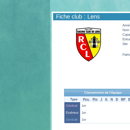
Fiche club : Lens
Année
Nom 
Capac
Entra
Site
Palm
Classements de l'équipe
Type
Pos.
Pts
J
G
N
D
BP
Général
1er
Extérieur
1er
Domicile
1er