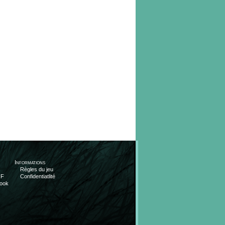
Informations
Règles du jeu
OF
Confidentiatlité
ook