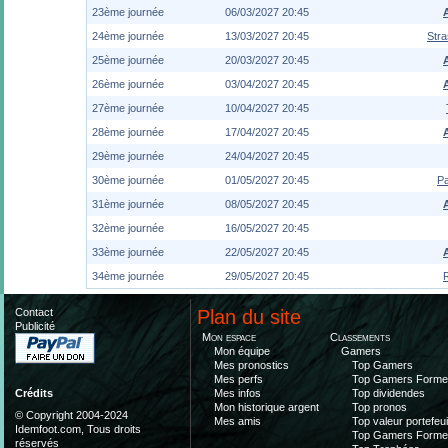
23ème journée
06/03/2027 20:45
24ème journée
13/03/2027 20:45
Str
25ème journée
20/03/2027 20:45
26ème journée
03/04/2027 20:45
27ème journée
10/04/2027 20:45
28ème journée
17/04/2027 20:45
29ème journée
24/04/2027 20:45
30ème journée
01/05/2027 20:45
Pa
31ème journée
08/05/2027 20:45
32ème journée
16/05/2027 20:45
33ème journée
22/05/2027 20:45
34ème journée
29/05/2027 20:45
Contact
Plan du site
Publicité
Mon espace
Classements
Mon équipe
Gamers
Mes pronostics
Top Gamers
Mes perfs
Top Gamers Form
Mes infos
Top dividendes
Crédits
Mon historique argent
Top pronos
© Copyright 2004-2024
Mes amis
Top valeur portefeui
Idemfoot.com, Tous droits
Top Gamers Form
réservés