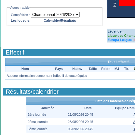
Accès rapide
Compétition :
Les joueurs
Calendrier/Résultats
Légende :
Ligue des Cham
Europa League
|
Effectif
Tout l'effectif
Nom
Pays
Naiss.
Taille
Poids
MJ
Tit.
Aucune information concernant l'effectif de cette équipe
Résultats/calendrier
Liste des matches de l'é
Journée
Date
Equipe Domi
1ère journée
21/08/2026 20:45
2ème journée
28/08/2026 20:45
A
3ème journée
05/09/2026 20:45