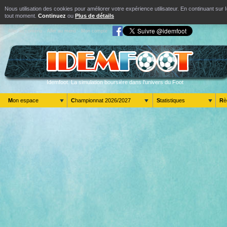
Nous utilisation des cookies pour améliorer votre expérience utilisateur. En continuant s
tout moment.
Continuez
ou
Plus de détails
Aller au contenu
Aller au menu
Mon compte
Idemfoot. La simulation boursière dans l'univers du Foot
Mon espace
Championnat 2026/2027
Statistiques
R