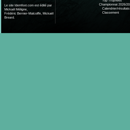
Top Trophées
Championnat 2026/20
Le site Idemfoot.com est édité par
Calendrier/résultats
Mickaël Méligne,
Classement
Frédéric Bernier-Malcoiffe, Mickaël
Breard.