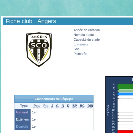
Fiche club : Angers
Année de création
Nom du stade
Capacité du stade
Entraineur
Site
Palmarès
Classements de l'équipe
Type
Pos.
Pts
J
G
N
D
BP
BC
Diff
Général
1er
Extérieur
1er
Domicile
1er