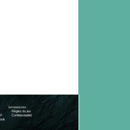
Informations
Règles du jeu
OF
Confidentiatlité
ook