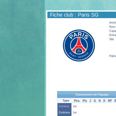
Fiche club : Paris SG
Année
Nom 
Capac
Entra
Site
Palm
Classements de l'équipe
Type
Pos.
Pts
J
G
N
D
BP
Général
1er
Extérieur
1er