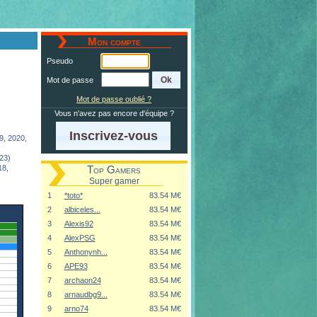
Mon compte
Pseudo
Mot de passe
Mot de passe oublié ?
Vous n'avez pas encore d'équipe ?
Inscrivez-vous
9, 2020,
23)
18,
Top Gamers
Super gamer
1
*toto*
83.54 M€
2
albiceles...
83.54 M€
3
Alexis92
83.54 M€
4
AlexPSG
83.54 M€
5
Anthonynh...
83.54 M€
6
APE93
83.54 M€
7
archaon24
83.54 M€
8
arnaudbg9...
83.54 M€
9
arno74
83.54 M€