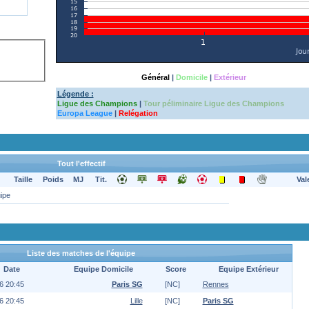
Général
|
Domicile
|
Extérieur
Légende :
Ligue des Champions
|
Tour péliminaire Ligue des Champions
Europa League
|
Relégation
Tout l'effectif
Taille
Poids
MJ
Tit.
Val
uipe
Liste des matches de l'équipe
Date
Equipe Domicile
Score
Equipe Extérieur
6 20:45
Paris SG
[NC]
Rennes
6 20:45
Lille
[NC]
Paris SG