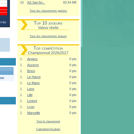
10
AS San An...
83.54 M€
Tous les classements gamers
Top 10 joueurs
Valeur réelle
Tous les classements joueurs
Top compétition
Championnat 2026/2027
1.
Angers
0 pts
1.
Auxerre
0 pts
1.
Brest
0 pts
1.
Le Havre
0 pts
eur
1.
Le Mans
0 pts
1.
Lens
0 pts
1.
Lille
0 pts
1.
Lorient
0 pts
1.
Lyon
0 pts
1.
Marseille
0 pts
Tout le classement
Calendrier/résultats