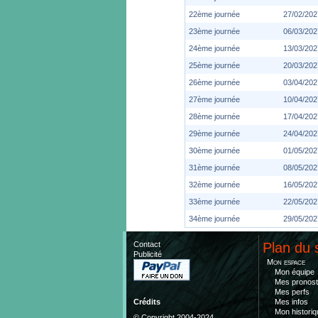
22ème journée
27/02/202
23ème journée
06/03/202
24ème journée
13/03/202
25ème journée
20/03/202
26ème journée
03/04/202
27ème journée
10/04/202
28ème journée
17/04/202
29ème journée
24/04/202
30ème journée
01/05/202
31ème journée
08/05/202
32ème journée
16/05/202
33ème journée
22/05/202
34ème journée
29/05/202
Contact
Plan du 
Publicité
Mon espace
Mon équipe
Mes pronost
Mes perfs
Mes infos
Crédits
Mon historiq
© Copyright 2004-2024