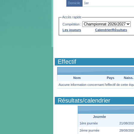
Domicile
1er
Accès rapide
Compétition :
Les joueurs
Calendrier/Résultats
Effectif
Nom
Pays
Naiss.
Aucune information concernant l'effectif de cette éq
Résultats/calendrier
Journée
1ère journée
21/08/202
2ème journée
28/08/202