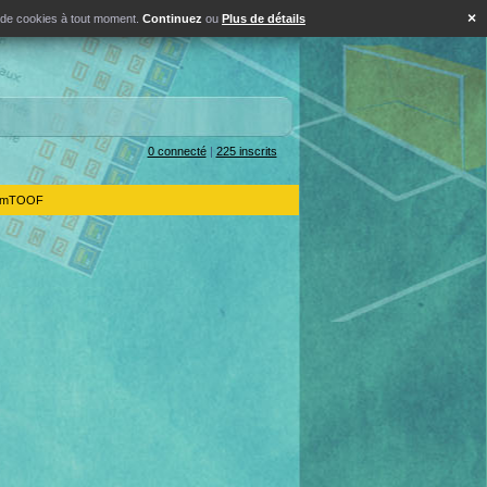
×
s de cookies à tout moment.
Continuez
ou
Plus de détails
0 connecté
|
225 inscrits
IdemTOOF