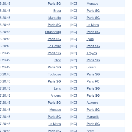
6 20:45
Paris SG
[NC]
Monaco
6 20:45
Brest
[NC]
Paris SG
6 20:45
Marseille
[NC]
Paris SG
6 20:45
Paris SG
[NC]
Le Mans
6 20:45
Strasbourg
[NC]
Paris SG
6 20:45
Paris SG
[NC]
Lyon
6 20:45
Le Havre
[NC]
Paris SG
6 20:45
Paris SG
[NC]
Troyes
6 20:45
Nice
[NC]
Paris SG
6 20:45
Paris SG
[NC]
Lorient
6 20:45
Toulouse
[NC]
Paris SG
6 20:45
Paris SG
[NC]
Paris FC
7 20:45
Lens
[NC]
Paris SG
7 20:45
Angers
[NC]
Paris SG
7 20:45
Paris SG
[NC]
Auxerre
7 20:45
Monaco
[NC]
Paris SG
7 20:45
Paris SG
[NC]
Marseille
7 20:45
Le Mans
[NC]
Paris SG
7 20:45
Paris SG
[NC]
Brest