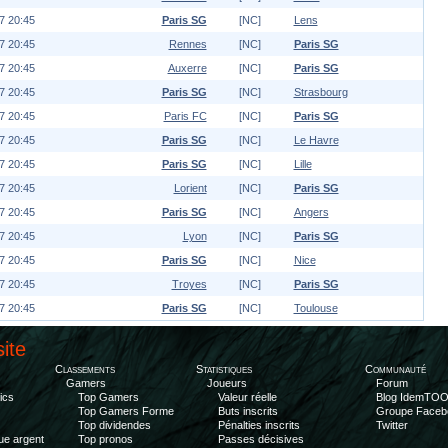
7 20:45
Paris SG
[NC]
Lens
7 20:45
Rennes
[NC]
Paris SG
7 20:45
Auxerre
[NC]
Paris SG
7 20:45
Paris SG
[NC]
Strasbourg
7 20:45
Paris FC
[NC]
Paris SG
7 20:45
Paris SG
[NC]
Le Havre
7 20:45
Paris SG
[NC]
Lille
7 20:45
Lorient
[NC]
Paris SG
7 20:45
Paris SG
[NC]
Angers
7 20:45
Lyon
[NC]
Paris SG
7 20:45
Paris SG
[NC]
Nice
7 20:45
Troyes
[NC]
Paris SG
7 20:45
Paris SG
[NC]
Toulouse
site
Classements
Statistiques
Communauté
Gamers
Joueurs
Forum
ics
Top Gamers
Valeur réelle
Blog IdemTO
Top Gamers Forme
Buts inscrits
Groupe Faceb
Top dividendes
Pénalties inscrits
Twitter
ue argent
Top pronos
Passes décisives