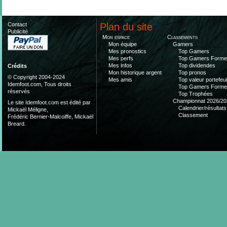
Contact
Plan du site
Publicité
Mon espace
Classements
Mon équipe
Gamers
Mes pronostics
Top Gamers
Mes perfs
Top Gamers Form
Mes infos
Top dividendes
Crédits
Mon historique argent
Top pronos
© Copyright 2004-2024
Mes amis
Top valeur portefeui
Idemfoot.com, Tous droits
Top Gamers Form
réservés
Top Trophées
Championnat 2026/20
Le site Idemfoot.com est édité par
Calendrier/résultats
Mickaël Méligne,
Classement
Frédéric Bernier-Malcoiffe, Mickaël
Breard.