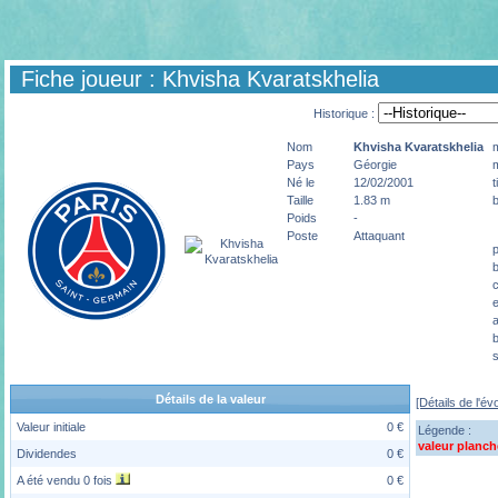
Fiche joueur : Khvisha Kvaratskhelia
Historique :
Nom
Khvisha
Kvaratskhelia
Pays
Géorgie
Né le
12/02/2001
t
Taille
1.83 m
b
Poids
-
Poste
Attaquant
c
a
b
s
Détails de la valeur
[Détails de l'év
Valeur initiale
0 €
Légende :
valeur planch
Dividendes
0 €
A été vendu 0 fois
0 €