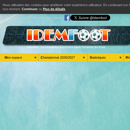
Nous utilisation des cookies pour améliorer votre expérience utilisateur. En continuant s
tout moment.
Continuez
ou
Plus de détails
Aller au contenu
Aller au menu
Mon compte
Idemfoot. La simulation boursière dans l'univers du Foot
Mon espace
Championnat 2026/2027
Statistiques
R