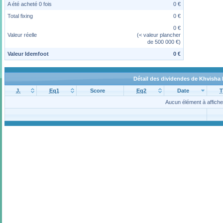
A été acheté 0 fois
0 €
Total fixing
0 €
0 €
Valeur réelle
(< valeur plancher
de 500 000 €)
Valeur Idemfoot
0 €
Détail des dividendes de Khvisha 
J.
Eq1
Score
Eq2
Date
T
Aucun élément à affiche