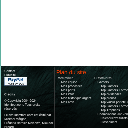
Contact
Plan du site
Publicité
Mon espace
Classements
Mon équipe
Gamers
Mes pronostics
Top Gamers
Mes perfs
Top Gamers Form
Mes infos
Top dividendes
Crédits
Mon historique argent
Top pronos
© Copyright 2004-2024
Mes amis
Top valeur portefeui
Idemfoot.com, Tous droits
Top Gamers Form
réservés
Top Trophées
Championnat 2026/20
Le site Idemfoot.com est édité par
Calendrier/résultats
Mickaël Méligne,
Classement
Frédéric Bernier-Malcoiffe, Mickaël
Breard.