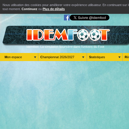
Nous utilisation des cookies pour améliorer votre expérience utilisateur. En continuant s
tout moment.
Continuez
ou
Plus de détails
Aller au contenu
Aller au menu
Mon compte
Idemfoot. La simulation boursière dans l'univers du Foot
Mon espace
Championnat 2026/2027
Statistiques
R