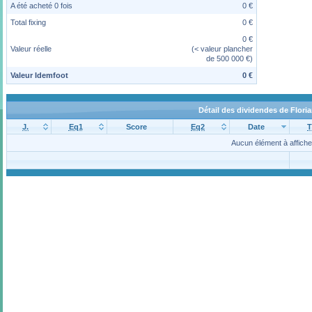
A été acheté 0 fois
0 €
Total fixing
0 €
0 €
Valeur réelle
(< valeur plancher
de 500 000 €)
Valeur Idemfoot
0 €
Détail des dividendes de Flori
J.
Eq1
Score
Eq2
Date
T
Aucun élément à affiche