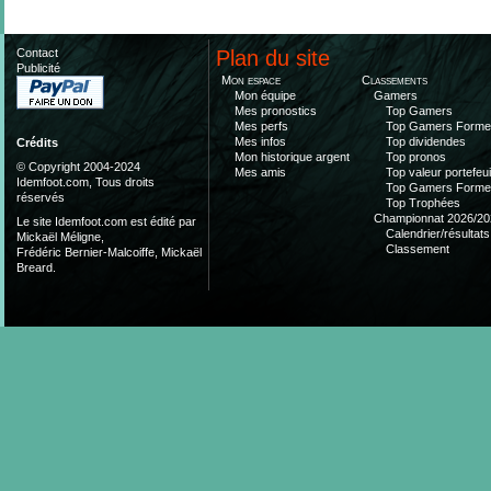
Contact
Plan du site
Publicité
Mon espace
Classements
Mon équipe
Gamers
Mes pronostics
Top Gamers
Mes perfs
Top Gamers Form
Mes infos
Top dividendes
Crédits
Mon historique argent
Top pronos
© Copyright 2004-2024
Mes amis
Top valeur portefeui
Idemfoot.com, Tous droits
Top Gamers Form
réservés
Top Trophées
Championnat 2026/20
Le site Idemfoot.com est édité par
Calendrier/résultats
Mickaël Méligne,
Classement
Frédéric Bernier-Malcoiffe, Mickaël
Breard.