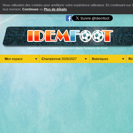
Nous utilisation des cookies pour améliorer votre expérience utilisateur. En continuant s
tout moment.
Continuez
ou
Plus de détails
Aller au contenu
Aller au menu
Mon compte
Idemfoot. La simulation boursière dans l'univers du Foot
Mon espace
Championnat 2026/2027
Statistiques
R