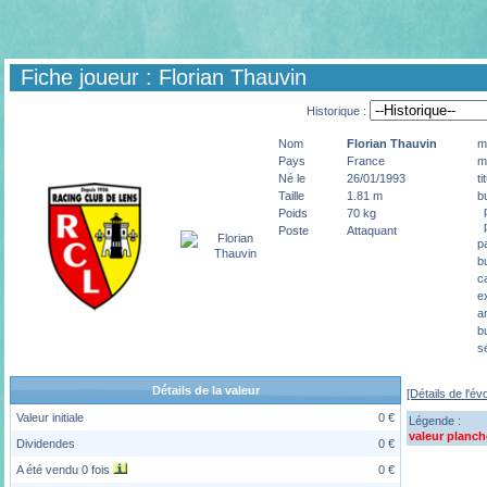
Fiche joueur : Florian Thauvin
Historique :
Nom
Florian
Thauvin
m
Pays
France
m
Né le
26/01/1993
ti
Taille
1.81 m
b
p
Poids
70 kg
p
Poste
Attaquant
p
b
c
e
a
b
s
Détails de la valeur
[Détails de l'év
Valeur initiale
0 €
Légende :
valeur planch
Dividendes
0 €
A été vendu 0 fois
0 €