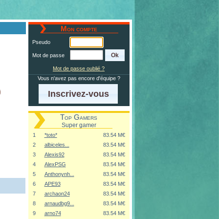
Mon compte
Pseudo
Mot de passe
Mot de passe oublié ?
Vous n'avez pas encore d'équipe ?
Inscrivez-vous
Top Gamers
Super gamer
1
*toto*
83.54 M€
2
albiceles...
83.54 M€
3
Alexis92
83.54 M€
4
AlexPSG
83.54 M€
5
Anthonynh...
83.54 M€
6
APE93
83.54 M€
7
archaon24
83.54 M€
8
arnaudbg9...
83.54 M€
9
arno74
83.54 M€