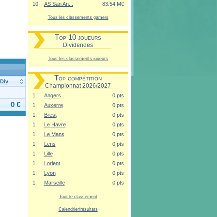
10
AS San An...
83.54 M€
Tous les classements gamers
Top 10 joueurs
Dividendes
Tous les classements joueurs
Top compétition
Div
Championnat 2026/2027
1.
Angers
0 pts
0 €
1.
Auxerre
0 pts
1.
Brest
0 pts
1.
Le Havre
0 pts
1.
Le Mans
0 pts
1.
Lens
0 pts
1.
Lille
0 pts
1.
Lorient
0 pts
1.
Lyon
0 pts
1.
Marseille
0 pts
Tout le classement
Calendrier/résultats