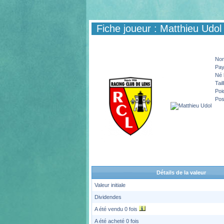
Fiche joueur : Matthieu Udol
No
Pa
Né 
Tail
Poi
Pos
Détails de la valeur
Valeur initiale
Dividendes
A été vendu 0 fois
A été acheté 0 fois