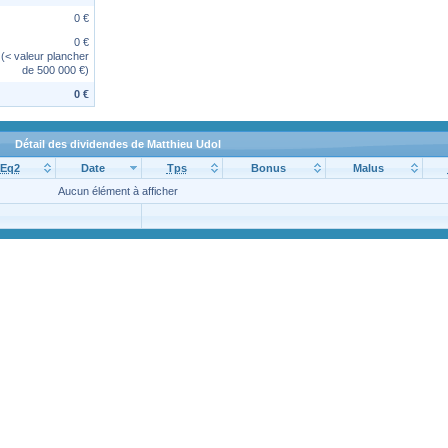
0 €
0 €
(< valeur plancher
de 500 000 €)
0 €
Détail des dividendes de Matthieu Udol
Eq2
Date
Tps
Bonus
Malus
Aucun élément à afficher