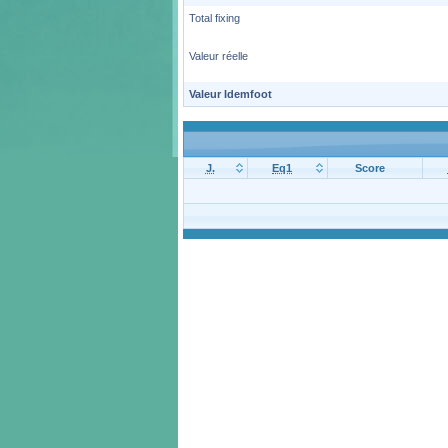
Total fixing
Valeur réelle
Valeur Idemfoot
J.
Eq1
Score