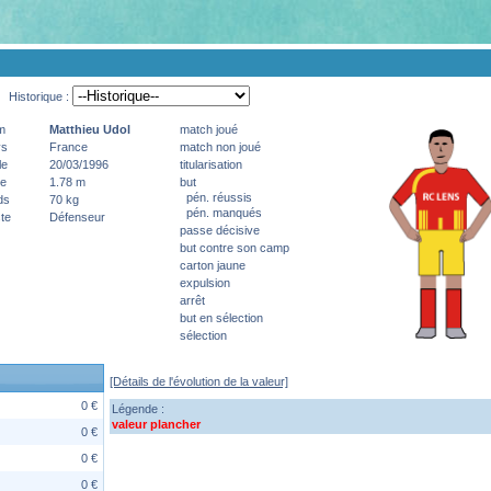
Historique :
m
Matthieu
Udol
match joué
ys
France
match non joué
le
20/03/1996
titularisation
le
1.78 m
but
pén. réussis
ds
70 kg
pén. manqués
te
Défenseur
passe décisive
but contre son camp
carton jaune
expulsion
arrêt
but en sélection
sélection
[Détails de l'évolution de la valeur]
0 €
Légende :
valeur plancher
0 €
0 €
0 €