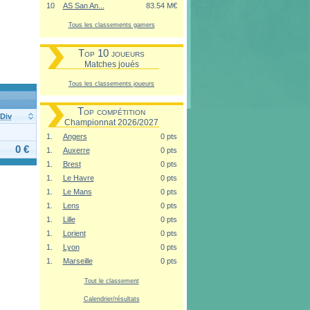
10
AS San An...
83.54 M€
Tous les classements gamers
Top 10 joueurs
Matches joués
Tous les classements joueurs
Top compétition
Div
Championnat 2026/2027
1.
Angers
0 pts
0 €
1.
Auxerre
0 pts
1.
Brest
0 pts
1.
Le Havre
0 pts
1.
Le Mans
0 pts
1.
Lens
0 pts
1.
Lille
0 pts
1.
Lorient
0 pts
1.
Lyon
0 pts
1.
Marseille
0 pts
Tout le classement
Calendrier/résultats