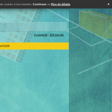
×
s de cookies à tout moment.
Continuez
ou
Plus de détails
0 connecté
|
229 inscrits
IdemTOOF