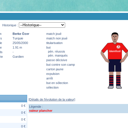
Historique :
m
Berke
Özer
match joué
ys
Turquie
match non joué
le
25/05/2000
titularisation
le
1.91 m
but
pén. réussis
ds
-
pén. manqués
te
Gardien
passe décisive
but contre son camp
carton jaune
expulsion
arrêt
but en sélection
sélection
[Détails de l'évolution de la valeur]
0 €
Légende :
valeur plancher
0 €
0 €
0 €