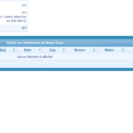
0 €
0 €
(< valeur plancher
de 500 000 €)
0 €
Détail des dividendes de Berke Özer
Eq2
Date
Tps
Bonus
Malus
Aucun élément à afficher