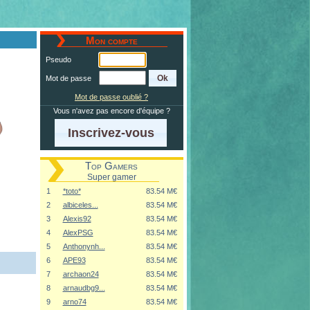
Mon compte
Pseudo
Mot de passe
Mot de passe oublié ?
Vous n'avez pas encore d'équipe ?
Inscrivez-vous
Top Gamers
Super gamer
1
*toto*
83.54 M€
2
albiceles...
83.54 M€
3
Alexis92
83.54 M€
4
AlexPSG
83.54 M€
5
Anthonynh...
83.54 M€
6
APE93
83.54 M€
7
archaon24
83.54 M€
8
arnaudbg9...
83.54 M€
9
arno74
83.54 M€