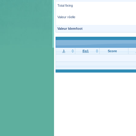
Total fixing
Valeur réelle
Valeur Idemfoot
J.
Eq1
Score