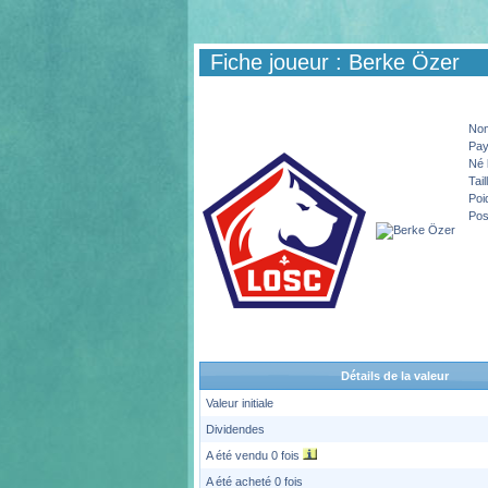
Fiche joueur : Berke Özer
No
Pa
Né 
Tail
Poi
Pos
Détails de la valeur
Valeur initiale
Dividendes
A été vendu 0 fois
A été acheté 0 fois