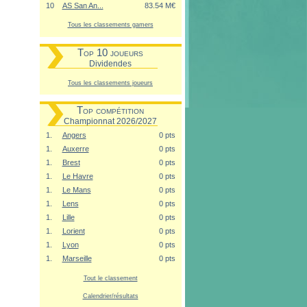
10
AS San An...
83.54 M€
Tous les classements gamers
Top 10 joueurs
Dividendes
Tous les classements joueurs
Top compétition
Championnat 2026/2027
1.
Angers
0 pts
1.
Auxerre
0 pts
1.
Brest
0 pts
1.
Le Havre
0 pts
1.
Le Mans
0 pts
1.
Lens
0 pts
1.
Lille
0 pts
1.
Lorient
0 pts
1.
Lyon
0 pts
1.
Marseille
0 pts
Tout le classement
Calendrier/résultats