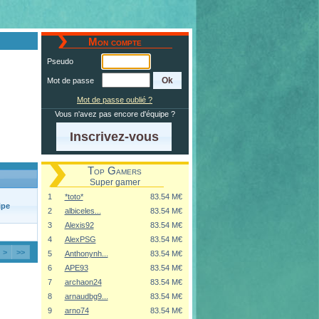
Mon compte
Pseudo
Mot de passe
Mot de passe oublié ?
Vous n'avez pas encore d'équipe ?
Inscrivez-vous
Top Gamers
Super gamer
1
*toto*
83.54 M€
ipe
2
albiceles...
83.54 M€
3
Alexis92
83.54 M€
4
AlexPSG
83.54 M€
>
>>
5
Anthonynh...
83.54 M€
6
APE93
83.54 M€
7
archaon24
83.54 M€
8
arnaudbg9...
83.54 M€
9
arno74
83.54 M€