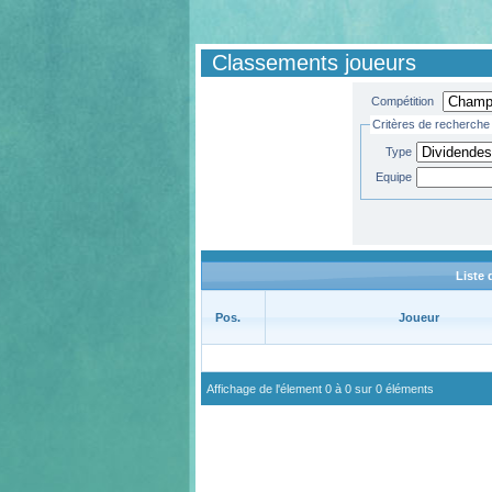
Classements joueurs
Compétition
Critères de recherche
Type
Equipe
Liste 
Pos.
Joueur
Affichage de l'élement 0 à 0 sur 0 éléments