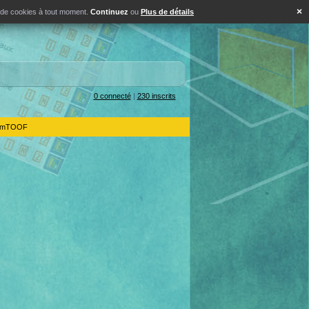
×
s de cookies à tout moment.
Continuez
ou
Plus de détails
0 connecté
|
230 inscrits
IdemTOOF