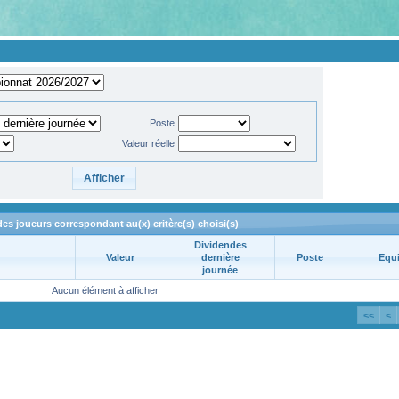
Poste
Valeur réelle
des joueurs correspondant au(x) critère(s) choisi(s)
Dividendes
Valeur
dernière
Poste
Equ
journée
Aucun élément à afficher
<<
<