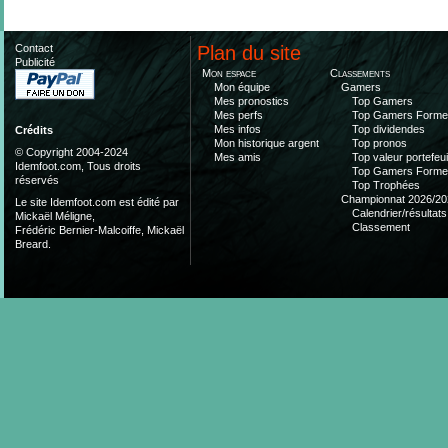
Contact
Plan du site
Publicité
Mon espace
Classements
Mon équipe
Gamers
Mes pronostics
Top Gamers
Mes perfs
Top Gamers Form
Mes infos
Top dividendes
Crédits
Mon historique argent
Top pronos
© Copyright 2004-2024
Mes amis
Top valeur portefeui
Idemfoot.com, Tous droits
Top Gamers Form
réservés
Top Trophées
Championnat 2026/20
Le site Idemfoot.com est édité par
Calendrier/résultats
Mickaël Méligne,
Classement
Frédéric Bernier-Malcoiffe, Mickaël
Breard.