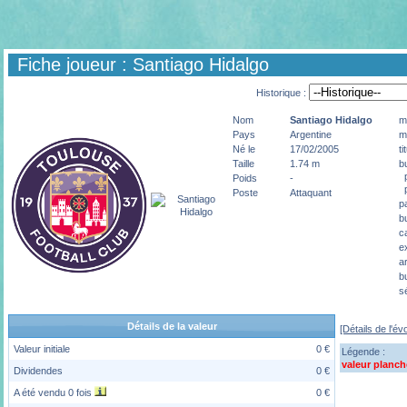
Fiche joueur : Santiago Hidalgo
Historique :
Nom
Santiago
Hidalgo
m
Pays
Argentine
m
Né le
17/02/2005
ti
Taille
1.74 m
b
p
Poids
-
p
Poste
Attaquant
p
b
c
e
a
b
s
Détails de la valeur
[Détails de l'év
Valeur initiale
0 €
Légende :
valeur planch
Dividendes
0 €
A été vendu 0 fois
0 €