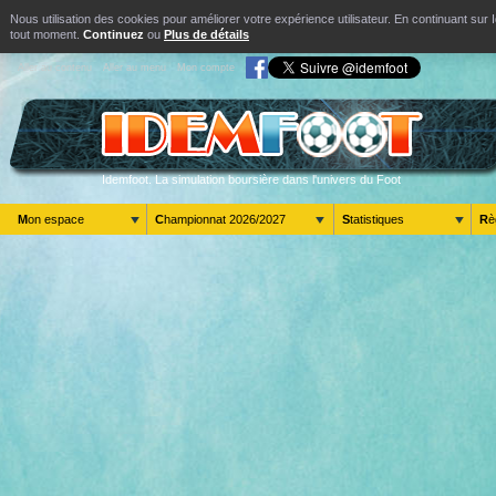
Nous utilisation des cookies pour améliorer votre expérience utilisateur. En continuant s
tout moment.
Continuez
ou
Plus de détails
Aller au contenu
Aller au menu
Mon compte
Idemfoot. La simulation boursière dans l'univers du Foot
Mon espace
Championnat 2026/2027
Statistiques
R