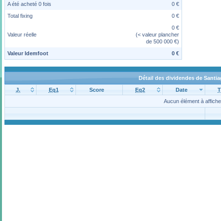
A été acheté 0 fois
0 €
Total fixing
0 €
0 €
Valeur réelle
(< valeur plancher
de 500 000 €)
Valeur Idemfoot
0 €
Détail des dividendes de Santi
J.
Eq1
Score
Eq2
Date
T
Aucun élément à affiche