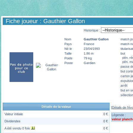
Fiche joueur : Gauthier Gallon
Historique :
Nom
Gauthier
Gallon
match jo
Pays
France
match no
Né le
23/04/1993
titularisa
Taille
1.86 m
but
pén. ré
Poids
79 kg
pén. m
Poste
Gardien
passe dé
but cont
carton j
expulsio
arrêt
but en s
sélectio
Détails de la valeur
[Détails de l'év
Valeur initiale
0 €
Légende :
valeur planch
Dividendes
0 €
A été vendu 0 fois
0 €