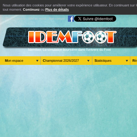
Nous utilisation des cookies pour améliorer votre expérience utilisateur. En continuant s
tout moment.
Continuez
ou
Plus de détails
Aller au contenu
Aller au menu
Mon compte
Idemfoot. La simulation boursière dans l'univers du Foot
Mon espace
Championnat 2026/2027
Statistiques
R