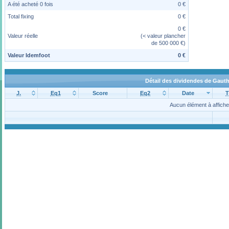
A été acheté 0 fois
0 €
Total fixing
0 €
0 €
Valeur réelle
(< valeur plancher
de 500 000 €)
Valeur Idemfoot
0 €
Détail des dividendes de Gauth
J.
Eq1
Score
Eq2
Date
T
Aucun élément à affiche