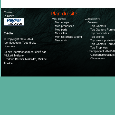
Contact
Plan du site
Publicité
Mon espace
Classements
Mon équipe
Gamers
Mes pronostics
Top Gamers
Mes perfs
Top Gamers Form
Mes infos
Top dividendes
Crédits
Mon historique argent
Top pronos
© Copyright 2004-2024
Mes amis
Top valeur portefeui
Idemfoot.com, Tous droits
Top Gamers Form
réservés
Top Trophées
Championnat 2026/20
Le site Idemfoot.com est édité par
Calendrier/résultats
Mickaël Méligne,
Classement
Frédéric Bernier-Malcoiffe, Mickaël
Breard.