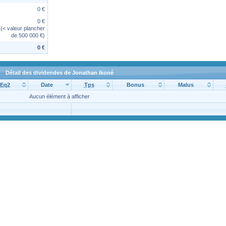
0 €
0 €
(< valeur plancher
de 500 000 €)
0 €
Détail des dividendes de Jonathan Ikoné
Eq2
Date
Tps
Bonus
Malus
Aucun élément à afficher