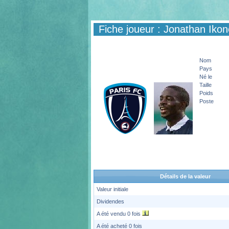
Fiche joueur : Jonathan Ikon
Nom
Pays
Né le
Taille
Poids
Poste
Détails de la valeur
Valeur initiale
Dividendes
A été vendu 0 fois
A été acheté 0 fois