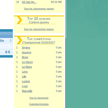
10
AS San An...
83.54 M€
Tous les classements gamers
Top 10 joueurs
Cartons jaunes
Tous les classements joueurs
Top compétition
Div
Championnat 2026/2027
1.
Angers
0 pts
0 €
1.
Auxerre
0 pts
1.
Brest
0 pts
1.
Le Havre
0 pts
1.
Le Mans
0 pts
1.
Lens
0 pts
1.
Lille
0 pts
1.
Lorient
0 pts
1.
Lyon
0 pts
1.
Marseille
0 pts
Tout le classement
Calendrier/résultats