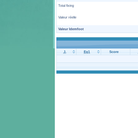
Total fixing
Valeur réelle
Valeur Idemfoot
J.
Eq1
Score