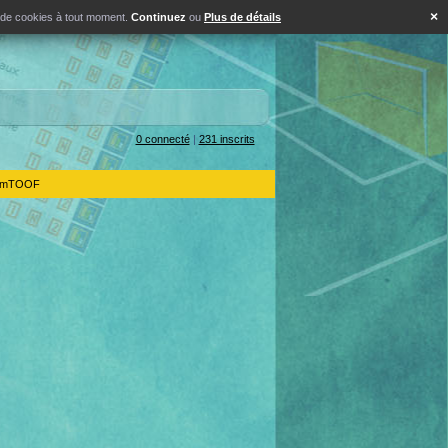
×
s de cookies à tout moment.
Continuez
ou
Plus de détails
0 connecté
|
231 inscrits
IdemTOOF