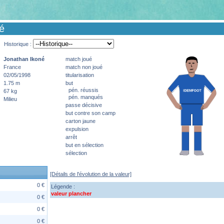
é
Historique :
Jonathan
Ikoné
match joué
France
match non joué
02/05/1998
titularisation
1.75 m
but
pén. réussis
67 kg
pén. manqués
Milieu
passe décisive
but contre son camp
carton jaune
expulsion
arrêt
but en sélection
sélection
[Détails de l'évolution de la valeur]
0 €
Légende :
valeur plancher
0 €
0 €
0 €