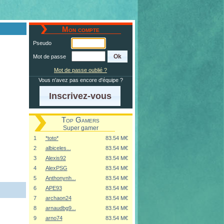
Mon compte
Pseudo
Mot de passe
Mot de passe oublié ?
Vous n'avez pas encore d'équipe ?
Inscrivez-vous
Top Gamers
Super gamer
1
*toto*
83.54 M€
2
albiceles...
83.54 M€
3
Alexis92
83.54 M€
4
AlexPSG
83.54 M€
5
Anthonynh...
83.54 M€
6
APE93
83.54 M€
7
archaon24
83.54 M€
8
arnaudbg9...
83.54 M€
9
arno74
83.54 M€