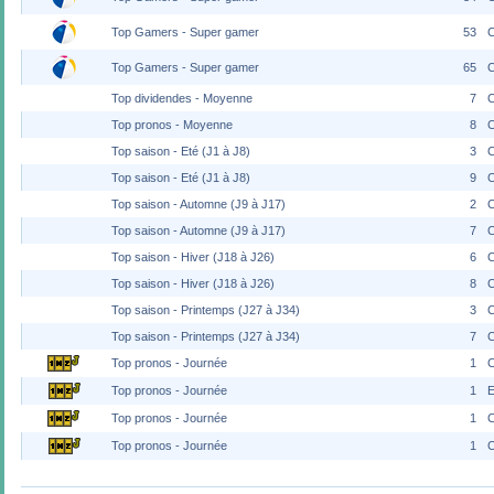
Top Gamers - Super gamer
53
Top Gamers - Super gamer
65
Top dividendes - Moyenne
7
C
Top pronos - Moyenne
8
C
Top saison - Eté (J1 à J8)
3
C
Top saison - Eté (J1 à J8)
9
C
Top saison - Automne (J9 à J17)
2
C
Top saison - Automne (J9 à J17)
7
C
Top saison - Hiver (J18 à J26)
6
C
Top saison - Hiver (J18 à J26)
8
C
Top saison - Printemps (J27 à J34)
3
C
Top saison - Printemps (J27 à J34)
7
C
Top pronos - Journée
1
Top pronos - Journée
1
E
Top pronos - Journée
1
Top pronos - Journée
1