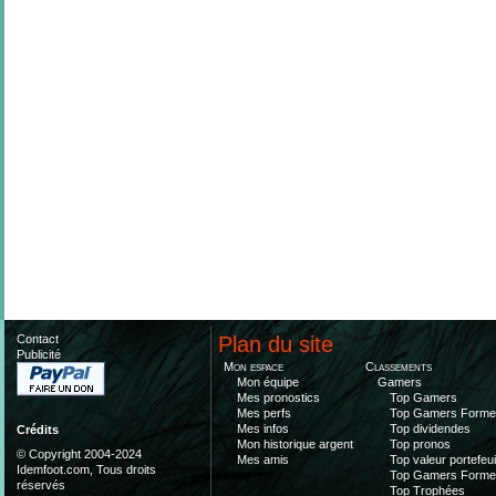
Contact
Plan du site
Publicité
Mon espace
Classements
Mon équipe
Gamers
Mes pronostics
Top Gamers
Mes perfs
Top Gamers Form
Mes infos
Top dividendes
Crédits
Mon historique argent
Top pronos
© Copyright 2004-2024
Mes amis
Top valeur portefeui
Idemfoot.com, Tous droits
Top Gamers Form
réservés
Top Trophées