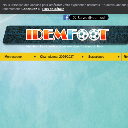
Nous utilisation des cookies pour améliorer votre expérience utilisateur. En continuant s
tout moment.
Continuez
ou
Plus de détails
Aller au contenu
Aller au menu
Mon compte
Idemfoot. La simulation boursière dans l'univers du Foot
Mon espace
Championnat 2026/2027
Statistiques
R