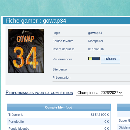
Fiche gamer : gowap34
Login
gowap34
Equipe favorite
Montpellier
Inscrit depuis le
01/09/2016
Détails
Performances
Site perso
Présentation
Performances pour la compétition
Compte Idemfoot
Trésorerie
83 542 900 €
Super 
Portefeuille
0 €
Dividen
Fonds bloqués
0 €