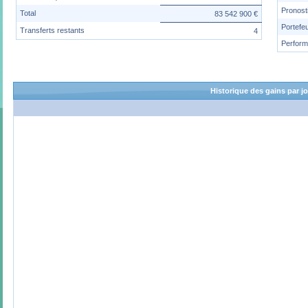
Pronost
Total
83 542 900 €
Portefeu
Transferts restants
4
Perfor
Historique des gains par j