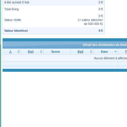
A été acheté 0 fois
0 €
Total fixing
0 €
0 €
Valeur réelle
(< valeur plancher
de 500 000 €)
Valeur Idemfoot
0 €
Détail des dividendes de Ore
J.
Eq1
Score
Eq2
Date
T
Aucun élément à affiche