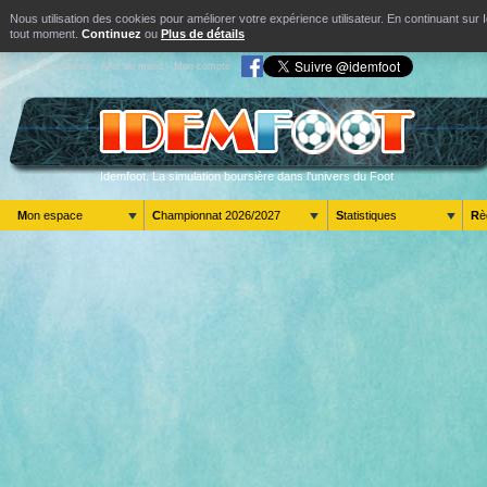
Nous utilisation des cookies pour améliorer votre expérience utilisateur. En continuant s
tout moment.
Continuez
ou
Plus de détails
Aller au contenu
Aller au menu
Mon compte
Idemfoot. La simulation boursière dans l'univers du Foot
Mon espace
Championnat 2026/2027
Statistiques
R