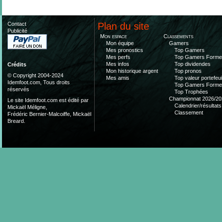
Contact
Plan du site
Publicité
Mon espace
Classements
Mon équipe
Gamers
Mes pronostics
Top Gamers
Mes perfs
Top Gamers Form
Mes infos
Top dividendes
Crédits
Mon historique argent
Top pronos
© Copyright 2004-2024
Mes amis
Top valeur portefeui
Idemfoot.com, Tous droits
Top Gamers Form
réservés
Top Trophées
Championnat 2026/20
Le site Idemfoot.com est édité par
Calendrier/résultats
Mickaël Méligne,
Classement
Frédéric Bernier-Malcoiffe, Mickaël
Breard.