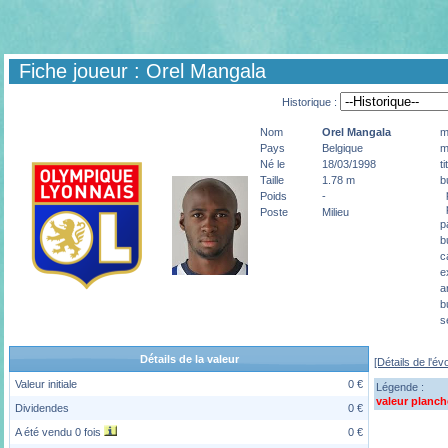
Fiche joueur : Orel Mangala
Historique :
Nom
Orel
Mangala
m
Pays
Belgique
m
Né le
18/03/1998
t
Taille
1.78 m
b
p
Poids
-
p
Poste
Milieu
p
b
c
e
a
b
s
Détails de la valeur
[Détails de l'év
Valeur initiale
0 €
Légende :
valeur planch
Dividendes
0 €
A été vendu 0 fois
0 €