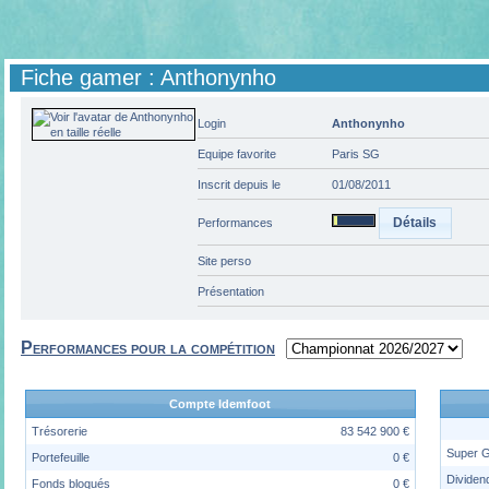
Fiche gamer : Anthonynho
Login
Anthonynho
Equipe favorite
Paris SG
Inscrit depuis le
01/08/2011
Détails
Performances
Site perso
Présentation
Performances pour la compétition
Compte Idemfoot
Trésorerie
83 542 900 €
Super 
Portefeuille
0 €
Dividen
Fonds bloqués
0 €