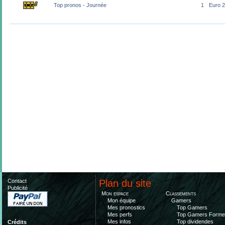
Top pronos - Journée
1
Euro 
Contact
Plan du site
Publicité
Mon espace
Classements
Mon équipe
Gamers
Mes pronostics
Top Gamers
Mes perfs
Top Gamers Form
Mes infos
Top dividendes
Crédits