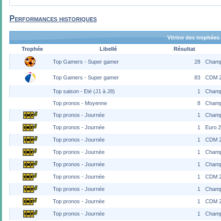
Performances historiques
Vitrine des trophées
Trophée
Libellé
Résultat
Top Gamers - Super gamer
28
Champ
Top Gamers - Super gamer
83
CDM 
Top saison - Eté (J1 à J8)
1
Champ
Top pronos - Moyenne
8
Champ
Top pronos - Journée
1
Champ
Top pronos - Journée
1
Euro 
Top pronos - Journée
1
CDM 
Top pronos - Journée
1
Champ
Top pronos - Journée
1
Champ
Top pronos - Journée
1
CDM 2
Top pronos - Journée
1
Champ
Top pronos - Journée
1
CDM 
Top pronos - Journée
1
Champ