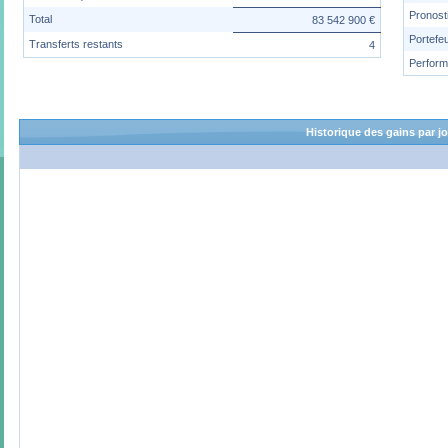
Pronost
Total
83 542 900 €
Portefeu
Transferts restants
4
Perfor
Historique des gains par j