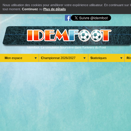
Nous utilisation des cookies pour améliorer votre expérience utilisateur. En continuant s
tout moment.
Continuez
ou
Plus de détails
Aller au contenu
Aller au menu
Mon compte
Idemfoot. La simulation boursière dans l'univers du Foot
Mon espace
Championnat 2026/2027
Statistiques
R