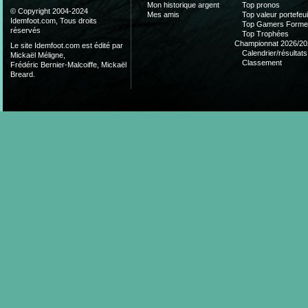
Mon historique argent
Top pronos
© Copyright 2004-2024
Mes amis
Top valeur portefeui
Idemfoot.com, Tous droits
Top Gamers Form
réservés
Top Trophées
Championnat 2026/20
Le site Idemfoot.com est édité par
Calendrier/résultats
Mickaël Méligne,
Classement
Frédéric Bernier-Malcoiffe, Mickaël
Breard.