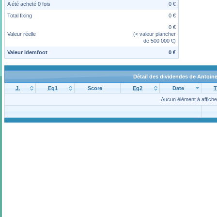
A été acheté 0 fois
0 €
Total fixing
0 €
0 €
Valeur réelle
(< valeur plancher
de 500 000 €)
Valeur Idemfoot
0 €
Détail des dividendes de Antoin
J.
Eq1
Score
Eq2
Date
T
Aucun élément à affiche