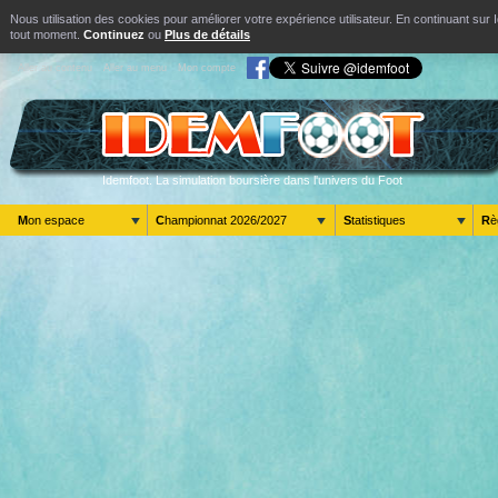
Nous utilisation des cookies pour améliorer votre expérience utilisateur. En continuant s
tout moment.
Continuez
ou
Plus de détails
Aller au contenu
Aller au menu
Mon compte
Idemfoot. La simulation boursière dans l'univers du Foot
Mon espace
Championnat 2026/2027
Statistiques
R