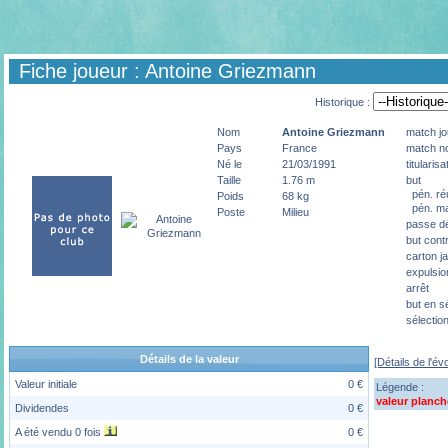
Fiche joueur : Antoine Griezmann
Historique :
Nom
Antoine
Griezmann
match jo
Pays
France
match no
Né le
21/03/1991
titularisa
Taille
1.76 m
but
pén. ré
Poids
68 kg
pén. m
Poste
Milieu
passe dé
but cont
carton j
expulsio
arrêt
but en s
sélectio
Détails de la valeur
[Détails de l'év
Valeur initiale
0 €
Légende :
valeur planch
Dividendes
0 €
A été vendu 0 fois
0 €