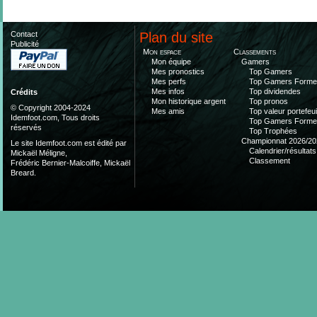
Contact
Plan du site
Publicité
Mon espace
Classements
Mon équipe
Gamers
Mes pronostics
Top Gamers
Mes perfs
Top Gamers Form
Mes infos
Top dividendes
Crédits
Mon historique argent
Top pronos
© Copyright 2004-2024
Mes amis
Top valeur portefeui
Idemfoot.com, Tous droits
Top Gamers Form
réservés
Top Trophées
Championnat 2026/20
Le site Idemfoot.com est édité par
Calendrier/résultats
Mickaël Méligne,
Classement
Frédéric Bernier-Malcoiffe, Mickaël
Breard.