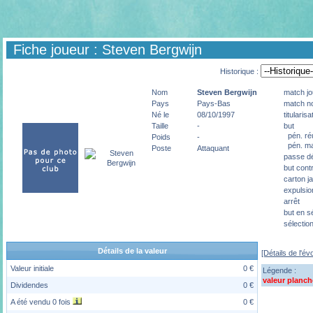
Fiche joueur : Steven Bergwijn
Historique :
Nom
Steven
Bergwijn
match jo
Pays
Pays-Bas
match no
Né le
08/10/1997
titularisa
Taille
-
but
pén. ré
Poids
-
pén. m
Poste
Attaquant
passe dé
but cont
carton j
expulsio
arrêt
but en s
sélectio
Détails de la valeur
[Détails de l'év
Valeur initiale
0 €
Légende :
valeur planch
Dividendes
0 €
A été vendu 0 fois
0 €