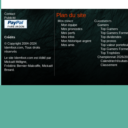
Contact
Plan du site
Publicité
Mon espace
Classements
Mon équipe
Gamers
Mes pronostics
Top Gamers
Mes perfs
Top Gamers Form
Mes infos
Top dividendes
Crédits
Mon historique argent
Top pronos
© Copyright 2004-2024
Mes amis
Top valeur portefeui
Idemfoot.com, Tous droits
Top Gamers Form
réservés
Top Trophées
Championnat 2026/20
Le site Idemfoot.com est édité par
Calendrier/résultats
Mickaël Méligne,
Classement
Frédéric Bernier-Malcoiffe, Mickaël
Breard.