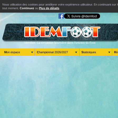
Nous utilisation des cookies pour améliorer votre expérience utilisateur. En continuant s
tout moment.
Continuez
ou
Plus de détails
Aller au contenu
Aller au menu
Mon compte
Idemfoot. La simulation boursière dans l'univers du Foot
Mon espace
Championnat 2026/2027
Statistiques
R