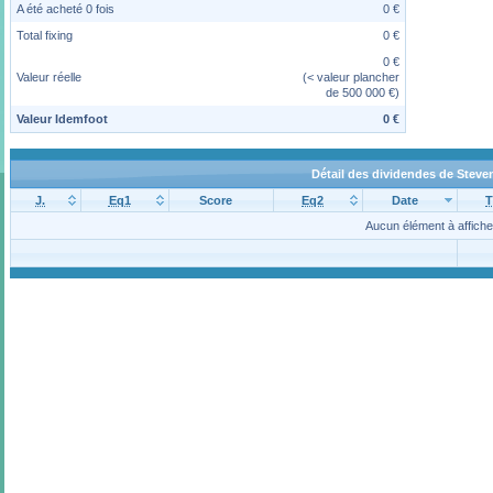
A été acheté 0 fois
0 €
Total fixing
0 €
0 €
Valeur réelle
(< valeur plancher
de 500 000 €)
Valeur Idemfoot
0 €
Détail des dividendes de Steve
J.
Eq1
Score
Eq2
Date
T
Aucun élément à affiche