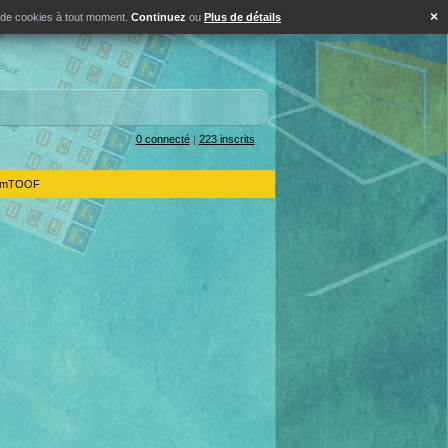
×
s de cookies à tout moment.
Continuez
ou
Plus de détails
0 connecté
|
223 inscrits
IdemTOOF