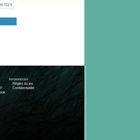
26 722 €
Informations
Règles du jeu
OF
Confidentiatlité
ook