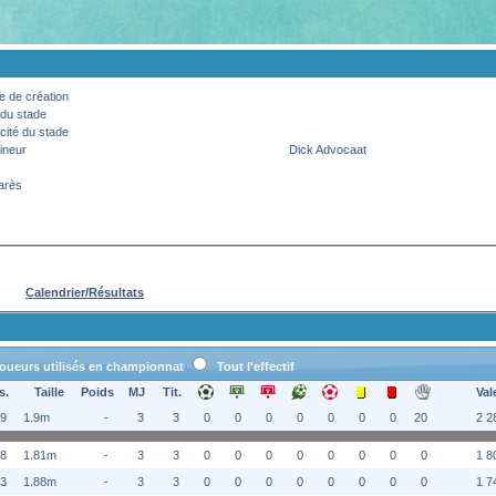
 de création
du stade
ité du stade
ineur
Dick Advocaat
arès
Calendrier/Résultats
oueurs utilisés en championnat
Tout l'effectif
s.
Taille
Poids
MJ
Tit.
Val
89
1.9m
-
3
3
0
0
0
0
0
0
0
20
2 2
98
1.81m
-
3
3
0
0
0
0
0
0
0
0
1 8
03
1.88m
-
3
3
0
0
0
0
0
0
0
0
1 7