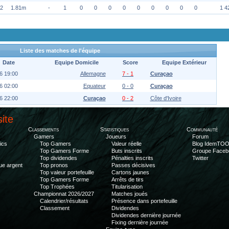
92
1.81m
-
1
0
0
0
0
0
0
0
0
0
1 4
Liste des matches de l'équipe
Date
Equipe Domicile
Score
Equipe Extérieur
6 19:00
Allemagne
7 - 1
Curaçao
6 02:00
Equateur
0 - 0
Curaçao
6 22:00
Curaçao
0 - 2
Côte d'Ivoire
site
Classements
Statistiques
Communauté
Gamers
Joueurs
Forum
ics
Top Gamers
Valeur réelle
Blog IdemTO
Top Gamers Forme
Buts inscrits
Groupe Faceb
Top dividendes
Pénalties inscrits
Twitter
ue argent
Top pronos
Passes décisives
Top valeur portefeuille
Cartons jaunes
Top Gamers Forme
Arrêts de tirs
Top Trophées
Titularisation
Championnat 2026/2027
Matches joués
Calendrier/résultats
Présence dans portefeuille
Classement
Dividendes
Dividendes dernière journée
Fixing dernière journée