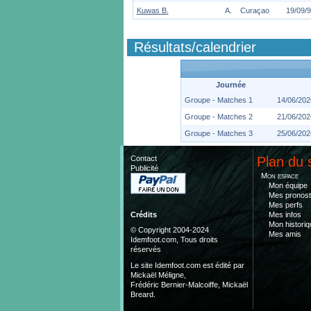
Kuwas B.
A.
Curaçao
19/09/
Résultats/calendrier
Journée
Groupe - Matches 1
14/06/202
Groupe - Matches 2
21/06/202
Groupe - Matches 3
25/06/202
Contact
Plan du 
Publicité
Mon espace
Mon équipe
Mes pronost
Mes perfs
Mes infos
Crédits
Mon historiq
© Copyright 2004-2024
Mes amis
Idemfoot.com, Tous droits
réservés
Le site Idemfoot.com est édité par
Mickaël Méligne,
Frédéric Bernier-Malcoiffe, Mickaël
Breard.