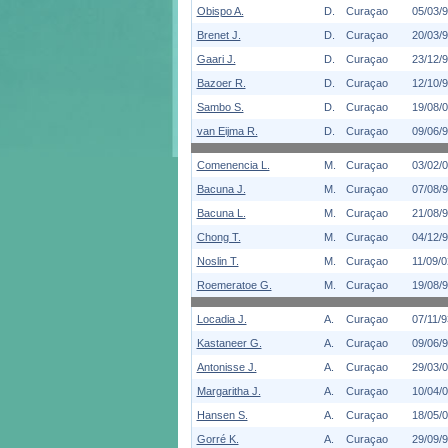
Obispo A.
D.
Curaçao
05/03/
Brenet J.
D.
Curaçao
20/03/
Gaari J.
D.
Curaçao
23/12/
Bazoer R.
D.
Curaçao
12/10/
Sambo S.
D.
Curaçao
19/08/
van Eijma R.
D.
Curaçao
09/06/
Comenencia L.
M.
Curaçao
03/02/
Bacuna J.
M.
Curaçao
07/08/
Bacuna L.
M.
Curaçao
21/08/
Chong T.
M.
Curaçao
04/12/
Noslin T.
M.
Curaçao
11/09/0
Roemeratoe G.
M.
Curaçao
19/08/
Locadia J.
A.
Curaçao
07/11/9
Kastaneer G.
A.
Curaçao
09/06/
Antonisse J.
A.
Curaçao
29/03/
Margaritha J.
A.
Curaçao
10/04/
Hansen S.
A.
Curaçao
18/05/
Gorré K.
A.
Curaçao
29/09/