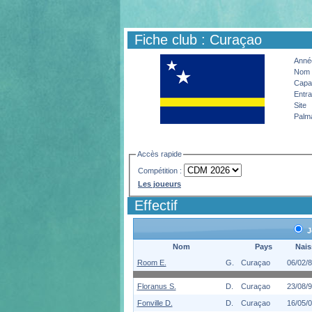
Fiche club : Curaçao
Année
Nom 
Capac
Entra
Site
Palm
Accès rapide
Compétition :
Les joueurs
Effectif
J
Nom
Pays
Nais
Room E.
G.
Curaçao
06/02/
Floranus S.
D.
Curaçao
23/08/
Fonville D.
D.
Curaçao
16/05/