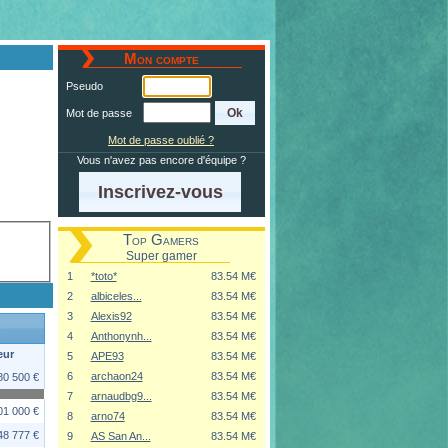
Mon compte
Pseudo
Mot de passe
Mot de passe oublié ?
Vous n'avez pas encore d'équipe ?
Inscrivez-vous
Top Gamers
Super gamer
1
*toto*
83.54 M€
2
albiceles...
83.54 M€
3
Alexis92
83.54 M€
4
Anthonynh...
83.54 M€
eur
5
APE93
83.54 M€
6
archaon24
83.54 M€
80 500 €
7
arnaudbg9...
83.54 M€
01 000 €
8
arno74
83.54 M€
48 777 €
9
AS San An...
83.54 M€