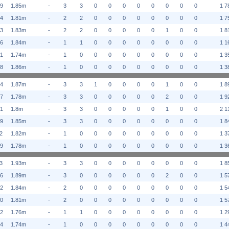
99
1.85m
-
3
3
0
0
0
0
0
0
0
0
1 7
94
1.81m
-
2
2
0
0
0
0
0
0
0
0
1 7
93
1.83m
-
2
2
0
0
0
0
0
1
0
0
1 8
96
1.84m
-
1
1
0
0
0
0
0
0
0
0
1 1
01
1.74m
-
1
0
0
0
0
0
0
0
0
0
1 3
98
1.86m
-
1
0
0
0
0
0
0
0
0
0
1 3
04
1.87m
-
3
3
1
0
0
0
0
1
0
0
1 8
97
1.78m
-
3
3
0
0
0
0
0
2
0
0
1 9
91
1.8m
-
3
3
0
0
0
0
0
1
0
0
2 1
99
1.85m
-
3
3
0
0
0
0
0
0
0
0
1 8
2
1.82m
-
1
0
0
0
0
0
0
0
0
0
1 3
99
1.78m
-
1
0
0
0
0
0
0
0
0
0
1 3
3
1.93m
-
3
3
0
0
0
0
0
0
0
0
1 8
96
1.89m
-
3
0
0
0
0
0
0
2
0
0
1 5
02
1.84m
-
2
0
0
0
0
0
0
0
0
0
1 5
00
1.81m
-
2
0
0
0
0
0
0
0
0
0
1 5
02
1.76m
-
1
1
0
0
0
0
0
0
0
0
1 2
94
1.74m
-
1
0
0
0
0
0
0
0
0
0
1 4