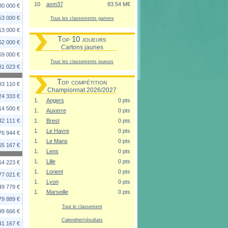
10
asm37
83.54 M€
80 000 €
53 000 €
Tous les classements gamers
13 000 €
Top 10 joueurs
62 000 €
Cartons jaunes
59 000 €
Tous les classements joueurs
81 023 €
Top compétition
93 110 €
Championnat 2026/2027
24 333 €
1.
Angers
0 pts
14 500 €
1.
Auxerre
0 pts
42 111 €
1.
Brest
0 pts
1.
Le Havre
0 pts
76 944 €
1.
Le Mans
0 pts
65 167 €
1.
Lens
0 pts
1.
Lille
0 pts
54 223 €
1.
Lorient
0 pts
77 021 €
1.
Lyon
0 pts
49 779 €
1.
Marseille
0 pts
79 889 €
Tout le classement
99 666 €
Calendrier/résultats
41 167 €