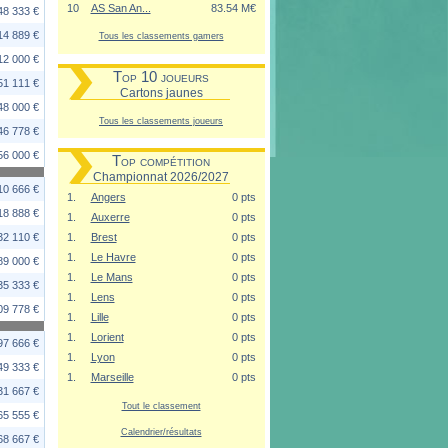
10
AS San An...
83.54 M€
48 333 €
14 889 €
Tous les classements gamers
12 000 €
Top 10 joueurs
51 111 €
Cartons jaunes
48 000 €
Tous les classements joueurs
46 778 €
56 000 €
Top compétition
Championnat 2026/2027
10 666 €
1.
Angers
0 pts
18 888 €
1.
Auxerre
0 pts
32 110 €
1.
Brest
0 pts
1.
Le Havre
0 pts
89 000 €
1.
Le Mans
0 pts
35 333 €
1.
Lens
0 pts
09 778 €
1.
Lille
0 pts
1.
Lorient
0 pts
97 666 €
1.
Lyon
0 pts
49 333 €
1.
Marseille
0 pts
31 667 €
Tout le classement
65 555 €
Calendrier/résultats
68 667 €