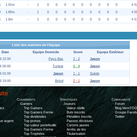
5
1.91m
-
1
0
0
0
0
0
0
0
0
0
4 5
9
1.85m
-
1
0
0
0
0
0
0
0
0
0
4 5
5
1.8m
-
1
0
0
0
0
0
0
0
0
0
4 5
Liste des matches de l'équipe
Date
Equipe Domicile
Score
Equipe Extérieur
6 22:00
Pays-Bas
2 - 2
Japon
6 06:00
Tunisie
0 - 4
Japon
6 01:00
Japon
1 - 1
Suède
6 19:00
Brésil
2 - 1
Japon
site
Classements
Statistiques
Communauté
Gamers
Joueurs
Forum
ics
Top Gamers
Valeur réelle
Blog IdemTO
Top Gamers Forme
Buts inscrits
Groupe Faceb
Top dividendes
Pénalties inscrits
Twitter
ue argent
Top pronos
Passes décisives
Top valeur portefeuille
Cartons jaunes
Top Gamers Forme
Arrêts de tirs
Top Trophées
Titularisation