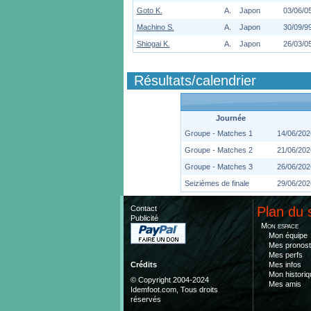
Goto K.
A.
Japon
03/06/0
Machino S.
A.
Japon
30/09/9
Shiogai K.
A.
Japon
26/03/0
Résultats/calendrier
Journée
Groupe - Matches 1
14/06/202
Groupe - Matches 2
21/06/202
Groupe - Matches 3
26/06/202
Seizièmes de finale
29/06/202
Contact
Plan du 
Publicité
Mon espace
Mon équipe
Mes pronost
Mes perfs
Mes infos
Crédits
Mon historiq
© Copyright 2004-2024
Mes amis
Idemfoot.com, Tous droits
réservés