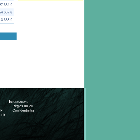
27 334 €
54 667 €
13 333 €
Informations
Règles du jeu
OF
Confidentiatlité
ook