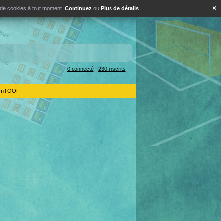
×
s de cookies à tout moment.
Continuez
ou
Plus de détails
0 connecté
|
230 inscrits
IdemTOOF