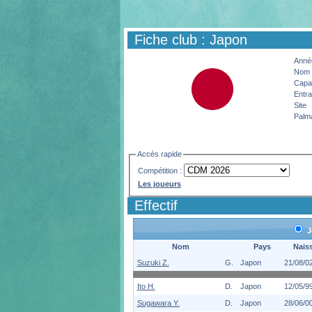
Fiche club : Japon
Année
Nom 
Capac
Entra
Site
Palm
Accès rapide
Compétition :
Les joueurs
Effectif
J
Nom
Pays
Naiss
Suzuki Z.
G.
Japon
21/08/0
Ito H.
D.
Japon
12/05/9
Sugawara Y.
D.
Japon
28/06/0