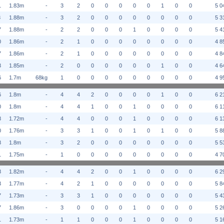
1
1.83m
-
3
2
0
0
0
0
0
1
0
0
5 0
8
1.88m
-
3
2
0
0
0
0
0
0
0
0
5 3
7
1.88m
-
2
2
0
0
0
1
0
0
0
0
5 4
0
1.86m
-
2
1
0
0
0
0
0
0
0
0
4 8
7
1.86m
-
2
1
0
0
0
0
0
0
0
0
4 8
3
1.85m
-
2
0
0
0
0
0
0
1
0
0
4 6
6
1.7m
68kg
1
0
0
0
0
0
0
0
0
0
4 9
6
1.8m
-
4
4
2
0
0
0
0
1
0
0
6 2
0
1.8m
-
4
4
1
0
0
1
0
0
0
0
6 1
8
1.72m
-
4
4
0
0
0
1
0
0
0
0
6 1
0
1.76m
-
3
3
1
0
0
1
0
1
0
0
5 8
8
1.8m
-
3
2
0
0
0
0
0
0
0
0
5 5
1
1.75m
-
1
0
0
0
0
0
0
0
0
0
4 7
8
1.82m
-
4
4
2
0
0
1
0
0
0
0
6 2
3
1.77m
-
4
2
1
0
0
0
0
0
0
0
5 8
7
1.73m
-
3
3
1
0
0
0
0
0
0
0
5 4
7
1.86m
-
3
0
0
0
0
1
0
0
0
0
5 2
1
1.73m
-
1
1
0
0
0
1
0
0
0
0
5 1