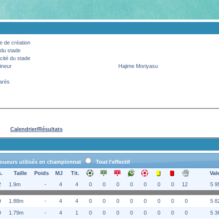
 de création
du stade
ité du stade
ineur
Hajime Moriyasu
arès
Calendrier/Résultats
oueurs utilisés en championnat
Tout l'effectif
.
Taille
Poids
MJ
Tit.
Val
2
1.9m
-
4
4
0
0
0
0
0
0
0
12
5 9
9
1.88m
-
4
4
0
0
0
0
0
0
0
0
5 8
0
1.79m
-
4
1
0
0
0
0
0
0
0
0
5 3