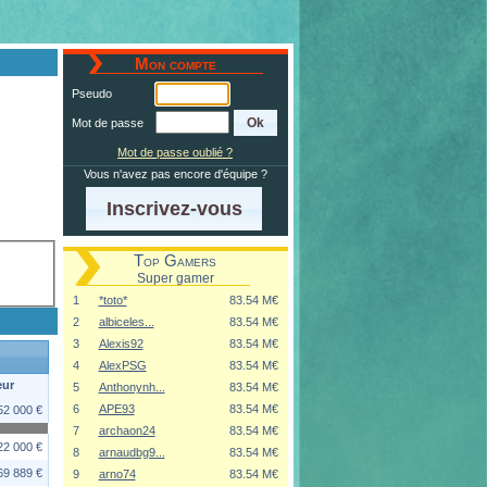
Mon compte
Pseudo
Mot de passe
Mot de passe oublié ?
Vous n'avez pas encore d'équipe ?
Inscrivez-vous
Top Gamers
Super gamer
1
*toto*
83.54 M€
2
albiceles...
83.54 M€
3
Alexis92
83.54 M€
4
AlexPSG
83.54 M€
eur
5
Anthonynh...
83.54 M€
6
APE93
83.54 M€
52 000 €
7
archaon24
83.54 M€
22 000 €
8
arnaudbg9...
83.54 M€
69 889 €
9
arno74
83.54 M€