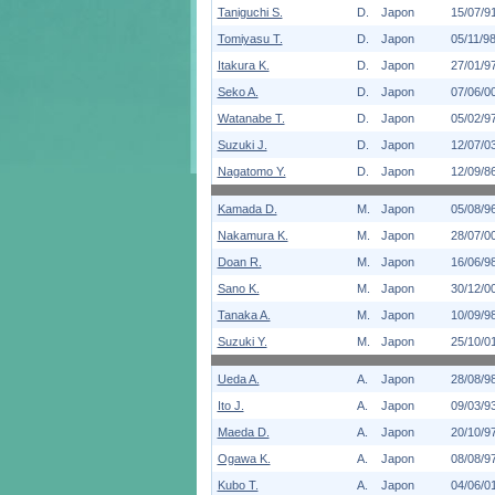
Taniguchi S.
D.
Japon
15/07/9
Tomiyasu T.
D.
Japon
05/11/9
Itakura K.
D.
Japon
27/01/9
Seko A.
D.
Japon
07/06/0
Watanabe T.
D.
Japon
05/02/9
Suzuki J.
D.
Japon
12/07/0
Nagatomo Y.
D.
Japon
12/09/8
Kamada D.
M.
Japon
05/08/9
Nakamura K.
M.
Japon
28/07/0
Doan R.
M.
Japon
16/06/9
Sano K.
M.
Japon
30/12/0
Tanaka A.
M.
Japon
10/09/9
Suzuki Y.
M.
Japon
25/10/0
Ueda A.
A.
Japon
28/08/9
Ito J.
A.
Japon
09/03/9
Maeda D.
A.
Japon
20/10/9
Ogawa K.
A.
Japon
08/08/9
Kubo T.
A.
Japon
04/06/0