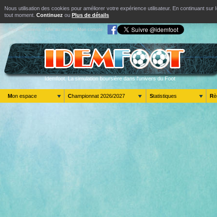
Nous utilisation des cookies pour améliorer votre expérience utilisateur. En continuant s
tout moment.
Continuez
ou
Plus de détails
Aller au contenu
Aller au menu
Mon compte
Idemfoot. La simulation boursière dans l'univers du Foot
Mon espace
Championnat 2026/2027
Statistiques
R