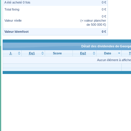
A été acheté 0 fois
0 €
Total fixing
0 €
0 €
Valeur réelle
(< valeur plancher
de 500 000 €)
Valeur Idemfoot
0 €
Détail des dividendes de George
J.
Eq1
Score
Eq2
Date
T
Aucun élément à affiche