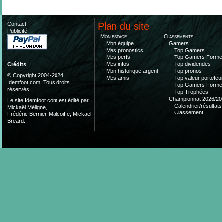
Contact
Plan du site
Publicité
Mon espace
Classements
Mon équipe
Gamers
Mes pronostics
Top Gamers
Mes perfs
Top Gamers Form
Mes infos
Top dividendes
Crédits
Mon historique argent
Top pronos
© Copyright 2004-2024
Mes amis
Top valeur portefeui
Idemfoot.com, Tous droits
Top Gamers Form
réservés
Top Trophées
Championnat 2026/20
Le site Idemfoot.com est édité par
Calendrier/résultats
Mickaël Méligne,
Classement
Frédéric Bernier-Malcoiffe, Mickaël
Breard.