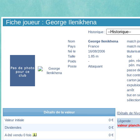
Fiche joueur : George Ilenikhena
Historique :
Nom
George
Ilenikhena
match jo
Pays
France
match no
Né le
16/08/2006
titularisa
Taille
1.85 m
but
pén. ré
Poids
-
pén. m
Poste
Attaquant
passe dé
but cont
carton j
expulsio
arrêt
but en s
sélectio
Détails de la valeur
[Détails de l'év
Valeur initiale
0 €
Légende :
valeur planch
Dividendes
0 €
A été vendu 0 fois
0 €