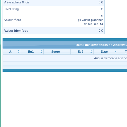
A été acheté 0 fois
0 €
Total fixing
0 €
0 €
Valeur réelle
(< valeur plancher
de 500 000 €)
Valeur Idemfoot
0 €
Détail des dividendes de Andrew
J.
Eq1
Score
Eq2
Date
T
Aucun élément à affiche