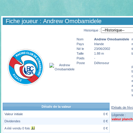
Fiche joueur : Andrew Omobamidele
Historique :
Nom
Andrew
Omobamidele
Pays
Irlande
Né le
23/06/2002
t
Taille
1.88 m
b
Poids
-
Poste
Défenseur
c
a
b
s
Détails de la valeur
[Détails de l'év
Valeur initiale
0 €
Légende :
valeur planch
Dividendes
0 €
A été vendu 0 fois
0 €