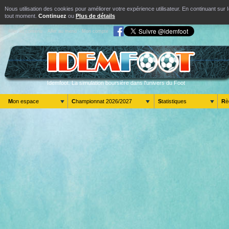
Nous utilisation des cookies pour améliorer votre expérience utilisateur. En continuant s
tout moment.
Continuez
ou
Plus de détails
Aller au contenu
Aller au menu
Mon compte
Idemfoot. La simulation boursière dans l'univers du Foot
Mon espace
Championnat 2026/2027
Statistiques
R