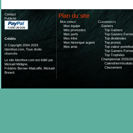
Contact
Plan du site
Publicité
Mon espace
Classements
Mon équipe
Gamers
Mes pronostics
Top Gamers
Mes perfs
Top Gamers Form
Mes infos
Top dividendes
Crédits
Mon historique argent
Top pronos
© Copyright 2004-2024
Mes amis
Top valeur portefeui
Idemfoot.com, Tous droits
Top Gamers Form
réservés
Top Trophées
Championnat 2026/20
Le site Idemfoot.com est édité par
Calendrier/résultats
Mickaël Méligne,
Classement
Frédéric Bernier-Malcoiffe, Mickaël
Breard.