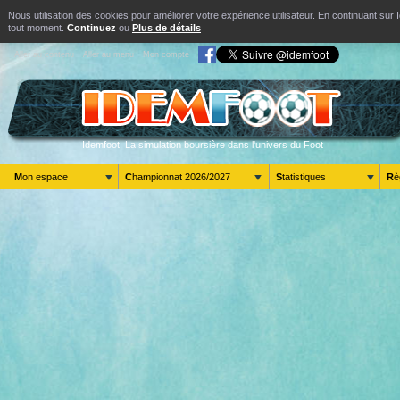
Nous utilisation des cookies pour améliorer votre expérience utilisateur. En continuant s
tout moment.
Continuez
ou
Plus de détails
Aller au contenu
Aller au menu
Mon compte
Idemfoot. La simulation boursière dans l'univers du Foot
Mon espace
Championnat 2026/2027
Statistiques
R