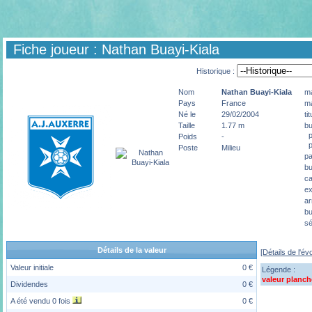
Fiche joueur : Nathan Buayi-Kiala
Historique :
Nom
Nathan
Buayi-Kiala
ma
Pays
France
ma
Né le
29/02/2004
ti
Taille
1.77 m
bu
pé
Poids
-
p
Poste
Milieu
pa
bu
ca
ex
ar
bu
sé
Détails de la valeur
[Détails de l'év
Valeur initiale
0 €
Légende :
valeur planch
Dividendes
0 €
A été vendu 0 fois
0 €