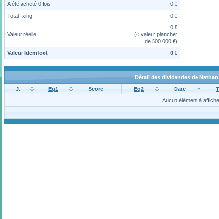
A été acheté 0 fois
0 €
Total fixing
0 €
0 €
Valeur réelle
(< valeur plancher
de 500 000 €)
Valeur Idemfoot
0 €
Détail des dividendes de Nathan
J.
Eq1
Score
Eq2
Date
T
Aucun élément à affiche