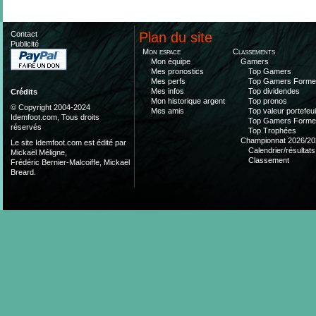
Contact
Plan du site
Publicité
Mon espace
Classements
Mon équipe
Gamers
Mes pronostics
Top Gamers
Mes perfs
Top Gamers Form
Mes infos
Top dividendes
Crédits
Mon historique argent
Top pronos
© Copyright 2004-2024
Mes amis
Top valeur portefeui
Idemfoot.com, Tous droits
Top Gamers Form
réservés
Top Trophées
Championnat 2026/20
Le site Idemfoot.com est édité par
Calendrier/résultats
Mickaël Méligne,
Classement
Frédéric Bernier-Malcoiffe, Mickaël
Breard.