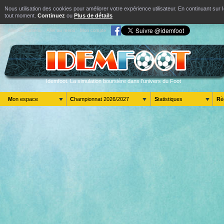
Nous utilisation des cookies pour améliorer votre expérience utilisateur. En continuant s
tout moment.
Continuez
ou
Plus de détails
Aller au contenu
Aller au menu
Mon compte
Idemfoot. La simulation boursière dans l'univers du Foot
Mon espace
Championnat 2026/2027
Statistiques
R