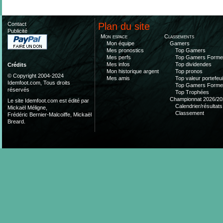
Contact
Plan du site
Publicité
Mon espace
Classements
Mon équipe
Gamers
Mes pronostics
Top Gamers
Mes perfs
Top Gamers Form
Mes infos
Top dividendes
Crédits
Mon historique argent
Top pronos
© Copyright 2004-2024
Mes amis
Top valeur portefeui
Idemfoot.com, Tous droits
Top Gamers Form
réservés
Top Trophées
Championnat 2026/20
Le site Idemfoot.com est édité par
Calendrier/résultats
Mickaël Méligne,
Classement
Frédéric Bernier-Malcoiffe, Mickaël
Breard.