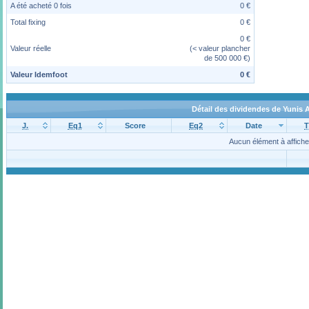
A été acheté 0 fois
0 €
Total fixing
0 €
0 €
Valeur réelle
(< valeur plancher
de 500 000 €)
Valeur Idemfoot
0 €
Détail des dividendes de Yunis
J.
Eq1
Score
Eq2
Date
T
Aucun élément à affiche