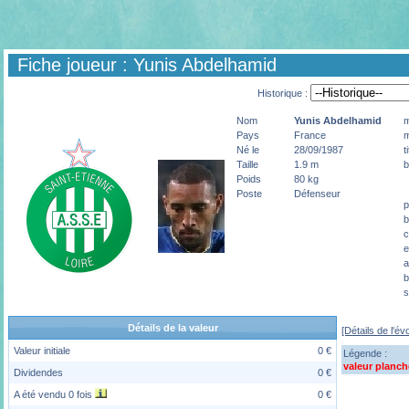
Fiche joueur : Yunis Abdelhamid
Historique :
Nom
Yunis
Abdelhamid
m
Pays
France
m
Né le
28/09/1987
t
Taille
1.9 m
b
p
Poids
80 kg
Poste
Défenseur
p
b
c
e
a
b
s
Détails de la valeur
[Détails de l'év
Valeur initiale
0 €
Légende :
valeur planch
Dividendes
0 €
A été vendu 0 fois
0 €