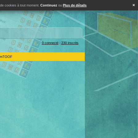
×
s de cookies à tout moment.
Continuez
ou
Plus de détails
0 connecté
|
230 inscrits
IdemTOOF