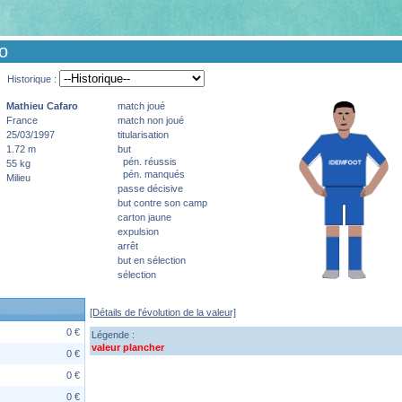
o
Historique :
Mathieu
Cafaro
match joué
France
match non joué
25/03/1997
titularisation
1.72 m
but
pén. réussis
55 kg
pén. manqués
Milieu
passe décisive
but contre son camp
carton jaune
expulsion
arrêt
but en sélection
sélection
[Détails de l'évolution de la valeur]
0 €
Légende :
valeur plancher
0 €
0 €
0 €