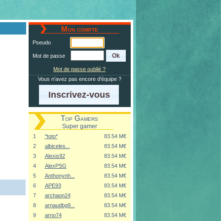
Mon compte
Pseudo
Mot de passe
Mot de passe oublié ?
Vous n'avez pas encore d'équipe ?
Inscrivez-vous
Top Gamers
Super gamer
1
*toto*
83.54 M€
2
albiceles...
83.54 M€
3
Alexis92
83.54 M€
4
AlexPSG
83.54 M€
5
Anthonynh...
83.54 M€
6
APE93
83.54 M€
7
archaon24
83.54 M€
8
arnaudbg9...
83.54 M€
9
arno74
83.54 M€