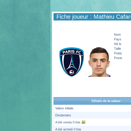
Fiche joueur : Mathieu Cafar
Nom
Pays
Né le
Taille
Poids
Poste
Détails de la valeur
Valeur initiale
Dividendes
A été vendu 0 fois
A été acheté 0 fois