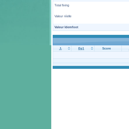
Total fixing
Valeur réelle
Valeur Idemfoot
J.
Eq1
Score