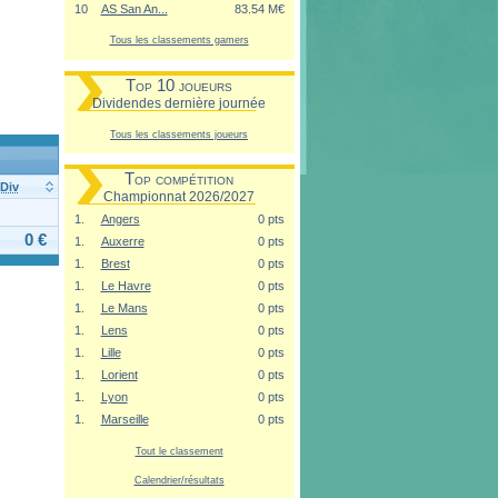
10
AS San An...
83.54 M€
Tous les classements gamers
Top 10 joueurs
Dividendes dernière journée
Tous les classements joueurs
Top compétition
Div
Championnat 2026/2027
1.
Angers
0 pts
0 €
1.
Auxerre
0 pts
1.
Brest
0 pts
1.
Le Havre
0 pts
1.
Le Mans
0 pts
1.
Lens
0 pts
1.
Lille
0 pts
1.
Lorient
0 pts
1.
Lyon
0 pts
1.
Marseille
0 pts
Tout le classement
Calendrier/résultats