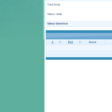
Total fixing
Valeur réelle
Valeur Idemfoot
J.
Eq1
Score