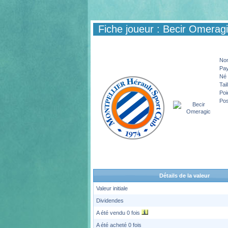
Fiche joueur : Becir Omerag
No
Pa
Né 
Tail
Poi
Pos
Détails de la valeur
Valeur initiale
Dividendes
A été vendu 0 fois
A été acheté 0 fois