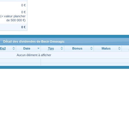
0 €
0 €
(< valeur plancher
de 500 000 €)
0 €
Détail des dividendes de Becir Omeragic
Eq2
Date
Tps
Bonus
Malus
Aucun élément à afficher