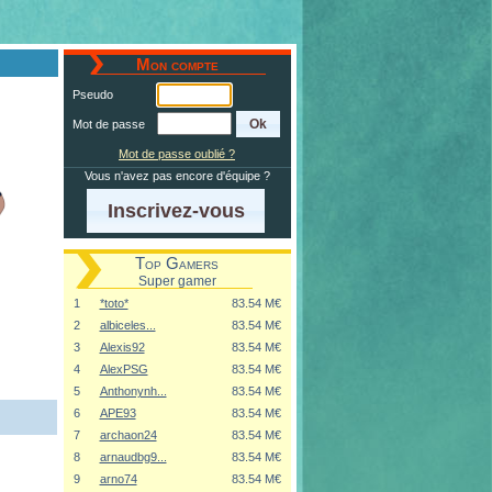
Mon compte
Pseudo
Mot de passe
Mot de passe oublié ?
Vous n'avez pas encore d'équipe ?
Inscrivez-vous
Top Gamers
Super gamer
1
*toto*
83.54 M€
2
albiceles...
83.54 M€
3
Alexis92
83.54 M€
4
AlexPSG
83.54 M€
5
Anthonynh...
83.54 M€
6
APE93
83.54 M€
7
archaon24
83.54 M€
8
arnaudbg9...
83.54 M€
9
arno74
83.54 M€