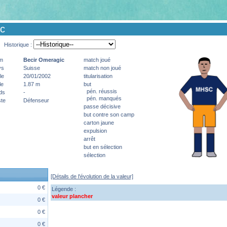
ic
Historique :
m
Becir
Omeragic
match joué
ys
Suisse
match non joué
le
20/01/2002
titularisation
le
1.87 m
but
pén. réussis
ds
-
pén. manqués
te
Défenseur
passe décisive
but contre son camp
carton jaune
expulsion
arrêt
but en sélection
sélection
[Détails de l'évolution de la valeur]
0 €
Légende :
valeur plancher
0 €
0 €
0 €