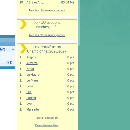
10
AS San An...
83.54 M€
Tous les classements gamers
Top 10 joueurs
Matches joués
Tous les classements joueurs
Top compétition
Div
Championnat 2026/2027
1.
Angers
0 pts
0 €
1.
Auxerre
0 pts
1.
Brest
0 pts
1.
Le Havre
0 pts
1.
Le Mans
0 pts
1.
Lens
0 pts
1.
Lille
0 pts
1.
Lorient
0 pts
1.
Lyon
0 pts
1.
Marseille
0 pts
Tout le classement
Calendrier/résultats