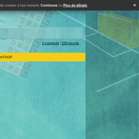
×
s de cookies à tout moment.
Continuez
ou
Plus de détails
0 connecté
|
228 inscrits
IdemTOOF