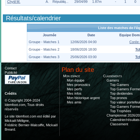
Chytil M.
A.
Républiq...
29/04/99
1.87m
-
1
0
Résultats/calendrier
Liste des matches de l'é
Journée
Date
Equipe Domi
Groupe - Matches 1
12/06/2026 04:00
Corée 
Groupe - Matches 2
18/06/2026 18:00
Tc
Groupe - Matches 3
25/06/2026 03:00
Tc
Contact
Plan du site
Publicité
Mon espace
Classements
Mon équipe
Gamers
Mes pronostics
Top Gamers
Mes perfs
Top Gamers Form
Mes infos
Top dividendes
Crédits
Mon historique argent
Top pronos
© Copyright 2004-2024
Mes amis
Top valeur portefeui
Idemfoot.com, Tous droits
Top Gamers Form
réservés
Top Trophées
Championnat 2026/20
Le site Idemfoot.com est édité par
Calendrier/résultats
Mickaël Méligne,
Classement
Frédéric Bernier-Malcoiffe, Mickaël
Breard.