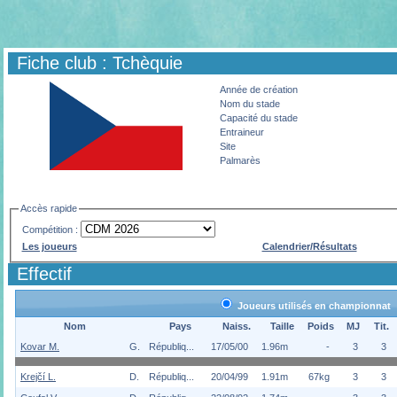
Fiche club : Tchèquie
Année de création
Nom du stade
Capacité du stade
Entraineur
Site
Palmarès
Accès rapide
Compétition :
Les joueurs
Calendrier/Résultats
Effectif
Joueurs utilisés en championnat
Nom
Pays
Naiss.
Taille
Poids
MJ
Tit.
Kovar M.
G.
Républiq...
17/05/00
1.96m
-
3
3
Krejčí L.
D.
Républiq...
20/04/99
1.91m
67kg
3
3