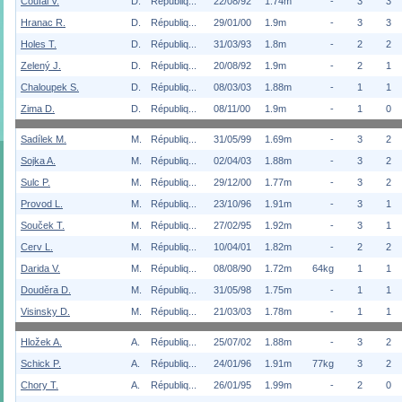
Coufal V.
D.
Républiq...
22/08/92
1.74m
-
3
3
Hranac R.
D.
Républiq...
29/01/00
1.9m
-
3
3
Holes T.
D.
Républiq...
31/03/93
1.8m
-
2
2
Zelený J.
D.
Républiq...
20/08/92
1.9m
-
2
1
Chaloupek S.
D.
Républiq...
08/03/03
1.88m
-
1
1
Zima D.
D.
Républiq...
08/11/00
1.9m
-
1
0
Sadílek M.
M.
Républiq...
31/05/99
1.69m
-
3
2
Sojka A.
M.
Républiq...
02/04/03
1.88m
-
3
2
Sulc P.
M.
Républiq...
29/12/00
1.77m
-
3
2
Provod L.
M.
Républiq...
23/10/96
1.91m
-
3
1
Souček T.
M.
Républiq...
27/02/95
1.92m
-
3
1
Cerv L.
M.
Républiq...
10/04/01
1.82m
-
2
2
Darida V.
M.
Républiq...
08/08/90
1.72m
64kg
1
1
Douděra D.
M.
Républiq...
31/05/98
1.75m
-
1
1
Visinsky D.
M.
Républiq...
21/03/03
1.78m
-
1
1
Hložek A.
A.
Républiq...
25/07/02
1.88m
-
3
2
Schick P.
A.
Républiq...
24/01/96
1.91m
77kg
3
2
Chory T.
A.
Républiq...
26/01/95
1.99m
-
2
0