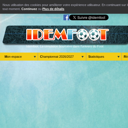
Nous utilisation des cookies pour améliorer votre expérience utilisateur. En continuant s
tout moment.
Continuez
ou
Plus de détails
Aller au contenu
Aller au menu
Mon compte
Idemfoot. La simulation boursière dans l'univers du Foot
Mon espace
Championnat 2026/2027
Statistiques
R