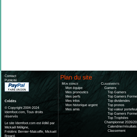
Contact
Plan du site
Publicité
Mon espace
Classements
Mon équipe
Gamers
Mes pronostics
Top Gamers
Mes perfs
Top Gamers Form
Mes infos
Top dividendes
Crédits
Mon historique argent
Top pronos
© Copyright 2004-2024
Mes amis
Top valeur portefeui
Idemfoot.com, Tous droits
Top Gamers Form
réservés
Top Trophées
Championnat 2026/20
Le site Idemfoot.com est édité par
Calendrier/résultats
Mickaël Méligne,
Classement
Frédéric Bernier-Malcoiffe, Mickaël
Breard.