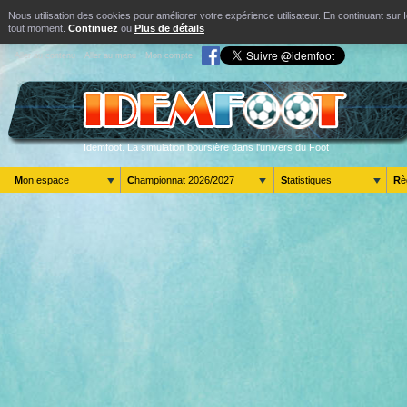
Nous utilisation des cookies pour améliorer votre expérience utilisateur. En continuant s
tout moment.
Continuez
ou
Plus de détails
Aller au contenu
Aller au menu
Mon compte
Idemfoot. La simulation boursière dans l'univers du Foot
Mon espace
Championnat 2026/2027
Statistiques
R