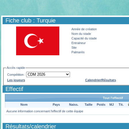
Fiche club : Turquie
Année de création
Nom du stade
Capacité du stade
Entraineur
Site
Palmarès
Accès rapide
Compétition :
Les joueurs
Calendrier/Résultats
Effectif
Tout l'effectif
Nom
Pays
Naiss.
Taille
Poids
MJ
Tit.
Aucune information concernant l'effectif de cette équipe
Résultats/calendrier