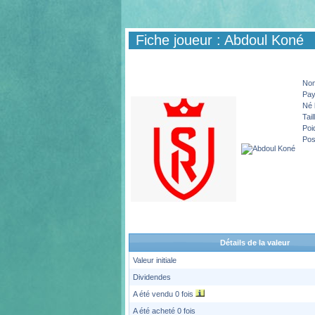
Fiche joueur : Abdoul Koné
No
Pa
Né 
Tail
Poi
Pos
Détails de la valeur
Valeur initiale
Dividendes
A été vendu 0 fois
A été acheté 0 fois