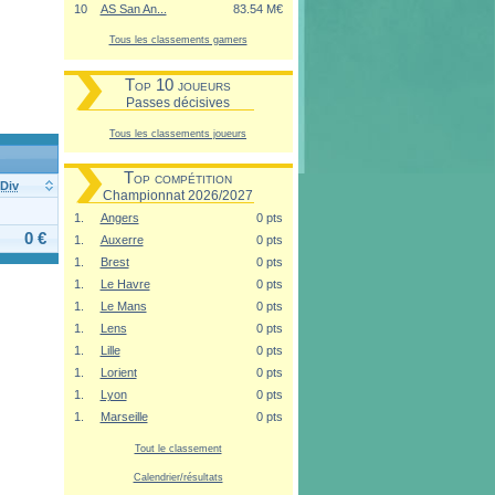
10
AS San An...
83.54 M€
Tous les classements gamers
Top 10 joueurs
Passes décisives
Tous les classements joueurs
Top compétition
Div
Championnat 2026/2027
1.
Angers
0 pts
0 €
1.
Auxerre
0 pts
1.
Brest
0 pts
1.
Le Havre
0 pts
1.
Le Mans
0 pts
1.
Lens
0 pts
1.
Lille
0 pts
1.
Lorient
0 pts
1.
Lyon
0 pts
1.
Marseille
0 pts
Tout le classement
Calendrier/résultats