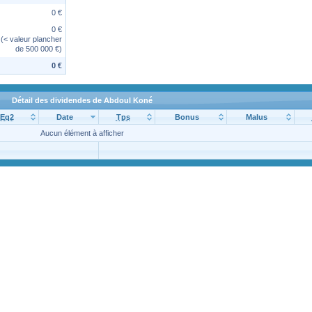
0 €
0 €
(< valeur plancher
de 500 000 €)
0 €
Détail des dividendes de Abdoul Koné
Eq2
Date
Tps
Bonus
Malus
Aucun élément à afficher