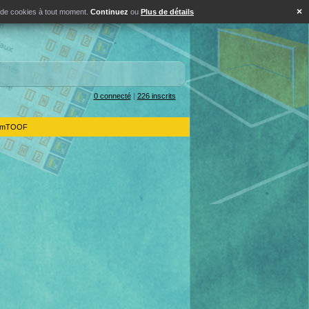
×
s de cookies à tout moment.
Continuez
ou
Plus de détails
0 connecté
|
226 inscrits
IdemTOOF