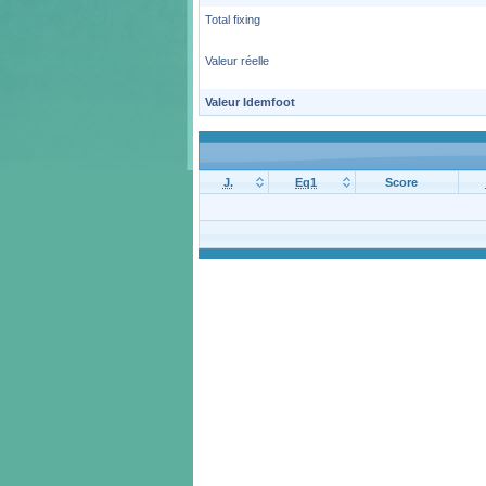
Total fixing
Valeur réelle
Valeur Idemfoot
J.
Eq1
Score