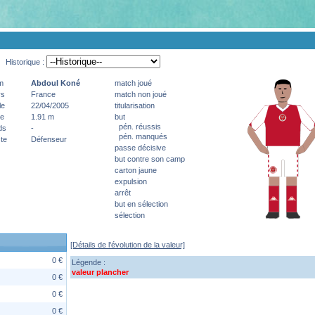
Historique :
m
Abdoul
Koné
match joué
ys
France
match non joué
le
22/04/2005
titularisation
le
1.91 m
but
pén. réussis
ds
-
pén. manqués
te
Défenseur
passe décisive
but contre son camp
carton jaune
expulsion
arrêt
but en sélection
sélection
[Détails de l'évolution de la valeur]
0 €
Légende :
valeur plancher
0 €
0 €
0 €