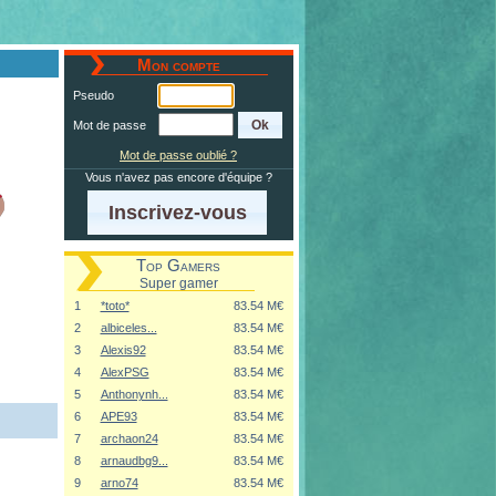
Mon compte
Pseudo
Mot de passe
Mot de passe oublié ?
Vous n'avez pas encore d'équipe ?
Inscrivez-vous
Top Gamers
Super gamer
1
*toto*
83.54 M€
2
albiceles...
83.54 M€
3
Alexis92
83.54 M€
4
AlexPSG
83.54 M€
5
Anthonynh...
83.54 M€
6
APE93
83.54 M€
7
archaon24
83.54 M€
8
arnaudbg9...
83.54 M€
9
arno74
83.54 M€