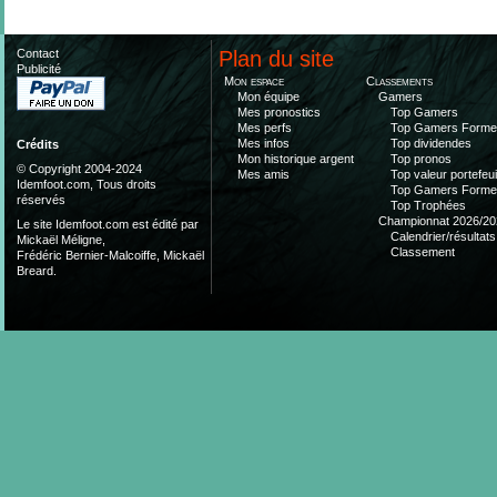
Contact
Plan du site
Publicité
Mon espace
Classements
Mon équipe
Gamers
Mes pronostics
Top Gamers
Mes perfs
Top Gamers Form
Mes infos
Top dividendes
Crédits
Mon historique argent
Top pronos
© Copyright 2004-2024
Mes amis
Top valeur portefeui
Idemfoot.com, Tous droits
Top Gamers Form
réservés
Top Trophées
Championnat 2026/20
Le site Idemfoot.com est édité par
Calendrier/résultats
Mickaël Méligne,
Classement
Frédéric Bernier-Malcoiffe, Mickaël
Breard.