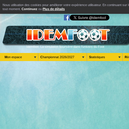
Nous utilisation des cookies pour améliorer votre expérience utilisateur. En continuant s
tout moment.
Continuez
ou
Plus de détails
Aller au contenu
Aller au menu
Mon compte
Idemfoot. La simulation boursière dans l'univers du Foot
Mon espace
Championnat 2026/2027
Statistiques
R