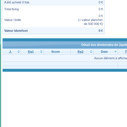
A été acheté 0 fois
0 €
Total fixing
0 €
0 €
Valeur réelle
(< valeur plancher
de 500 000 €)
Valeur Idemfoot
0 €
Détail des dividendes de Jayd
J.
Eq1
Score
Eq2
Date
T
Aucun élément à affiche