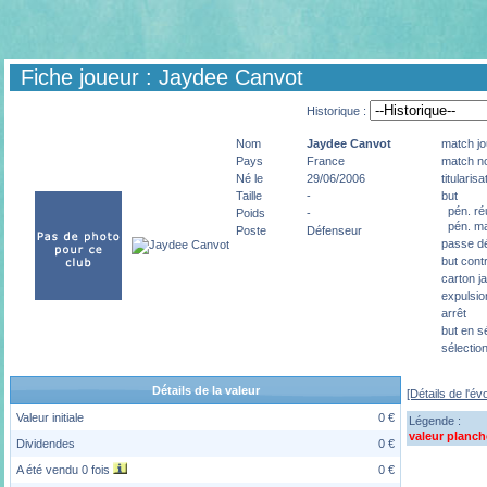
Fiche joueur : Jaydee Canvot
Historique :
Nom
Jaydee
Canvot
match jo
Pays
France
match no
Né le
29/06/2006
titularisa
Taille
-
but
pén. ré
Poids
-
pén. m
Poste
Défenseur
passe dé
but cont
carton j
expulsio
arrêt
but en s
sélectio
Détails de la valeur
[Détails de l'év
Valeur initiale
0 €
Légende :
valeur planch
Dividendes
0 €
A été vendu 0 fois
0 €