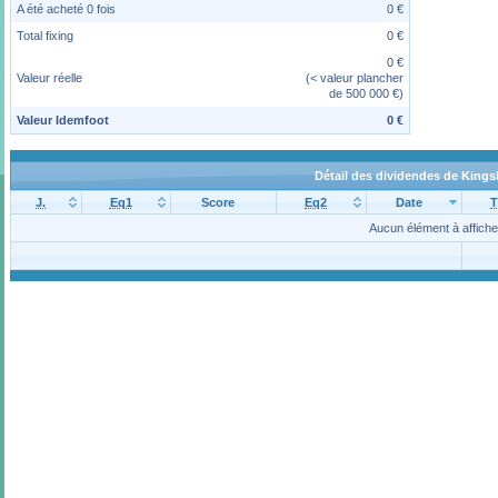
A été acheté 0 fois
0 €
Total fixing
0 €
0 €
Valeur réelle
(< valeur plancher
de 500 000 €)
Valeur Idemfoot
0 €
Détail des dividendes de King
J.
Eq1
Score
Eq2
Date
T
Aucun élément à affiche