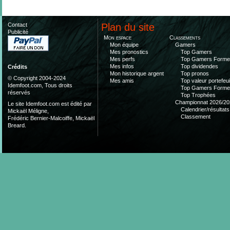
Contact
Plan du site
Publicité
Mon espace
Classements
Mon équipe
Gamers
Mes pronostics
Top Gamers
Mes perfs
Top Gamers Form
Mes infos
Top dividendes
Crédits
Mon historique argent
Top pronos
© Copyright 2004-2024
Mes amis
Top valeur portefeui
Idemfoot.com, Tous droits
Top Gamers Form
réservés
Top Trophées
Championnat 2026/20
Le site Idemfoot.com est édité par
Calendrier/résultats
Mickaël Méligne,
Classement
Frédéric Bernier-Malcoiffe, Mickaël
Breard.