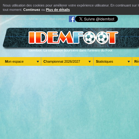
Nous utilisation des cookies pour améliorer votre expérience utilisateur. En continuant s
tout moment.
Continuez
ou
Plus de détails
Aller au contenu
Aller au menu
Mon compte
Idemfoot. La simulation boursière dans l'univers du Foot
Mon espace
Championnat 2026/2027
Statistiques
R