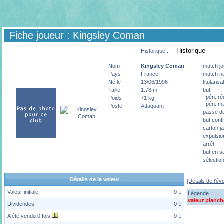
Fiche joueur : Kingsley Coman
Historique :
Nom
Kingsley
Coman
match jo
Pays
France
match no
Né le
13/06/1996
titularisa
Taille
1.78 m
but
pén. ré
Poids
71 kg
pén. m
Poste
Attaquant
passe dé
but cont
carton j
expulsio
arrêt
but en s
sélectio
Détails de la valeur
[Détails de l'év
Valeur initiale
0 €
Légende :
valeur planch
Dividendes
0 €
A été vendu 0 fois
0 €