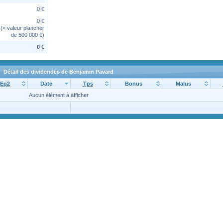
0 €
0 €
(< valeur plancher
de 500 000 €)
0 €
Détail des dividendes de Benjamin Pavard
Eq2
Date
Tps
Bonus
Malus
Aucun élément à afficher