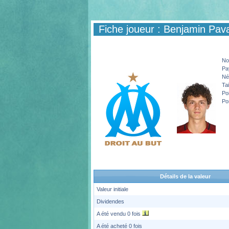
Fiche joueur : Benjamin Pav
N
Pa
Né
Tai
Po
Po
Détails de la valeur
Valeur initiale
Dividendes
A été vendu 0 fois
A été acheté 0 fois