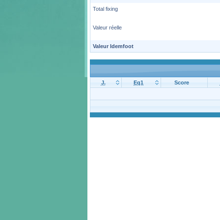
Total fixing
Valeur réelle
Valeur Idemfoot
J.
Eq1
Score