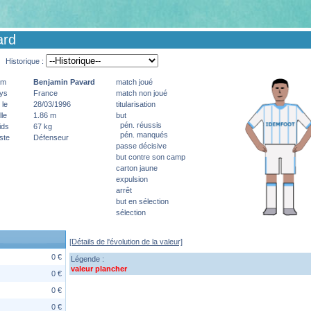
ard
Historique :
om
Benjamin
Pavard
match joué
ys
France
match non joué
 le
28/03/1996
titularisation
lle
1.86 m
but
pén. réussis
ids
67 kg
pén. manqués
ste
Défenseur
passe décisive
but contre son camp
carton jaune
expulsion
arrêt
but en sélection
sélection
[Détails de l'évolution de la valeur]
0 €
Légende :
valeur plancher
0 €
0 €
0 €