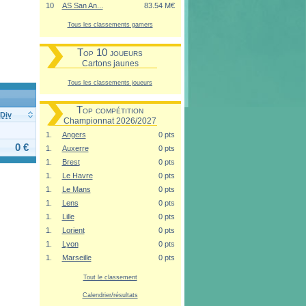
10
AS San An...
83.54 M€
Tous les classements gamers
Top 10 joueurs
Cartons jaunes
Tous les classements joueurs
Top compétition
Div
Championnat 2026/2027
1.
Angers
0 pts
0 €
1.
Auxerre
0 pts
1.
Brest
0 pts
1.
Le Havre
0 pts
1.
Le Mans
0 pts
1.
Lens
0 pts
1.
Lille
0 pts
1.
Lorient
0 pts
1.
Lyon
0 pts
1.
Marseille
0 pts
Tout le classement
Calendrier/résultats