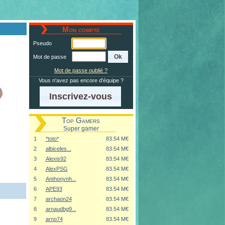
Mon compte
Pseudo
Mot de passe
Mot de passe oublié ?
Vous n'avez pas encore d'équipe ?
Inscrivez-vous
Top Gamers
Super gamer
1
*toto*
83.54 M€
2
albiceles...
83.54 M€
3
Alexis92
83.54 M€
4
AlexPSG
83.54 M€
5
Anthonynh...
83.54 M€
6
APE93
83.54 M€
7
archaon24
83.54 M€
8
arnaudbg9...
83.54 M€
9
arno74
83.54 M€