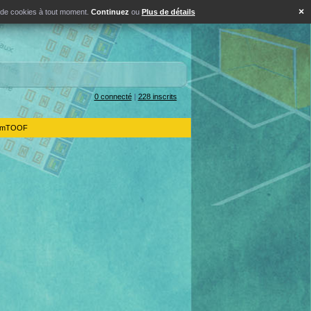
×
s de cookies à tout moment.
Continuez
ou
Plus de détails
0 connecté
|
228 inscrits
IdemTOOF