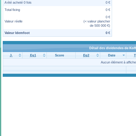
A été acheté 0 fois
0 €
Total fixing
0 €
0 €
Valeur réelle
(< valeur plancher
de 500 000 €)
Valeur Idemfoot
0 €
Détail des dividendes de Kof
J.
Eq1
Score
Eq2
Date
T
Aucun élément à affiche