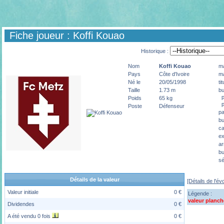
Fiche joueur : Koffi Kouao
Historique :
Nom
Koffi
Kouao
ma
Pays
Côte d'Ivoire
ma
Né le
20/05/1998
ti
Taille
1.73 m
bu
pé
Poids
65 kg
p
Poste
Défenseur
pa
bu
ca
ex
ar
bu
sé
Détails de la valeur
[Détails de l'év
Valeur initiale
0 €
Légende :
valeur planch
Dividendes
0 €
A été vendu 0 fois
0 €