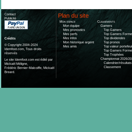
Contact
Plan du site
Publicité
Mon espace
Classements
Mon équipe
Gamers
Mes pronostics
Top Gamers
Mes perfs
Top Gamers Form
Mes infos
Top dividendes
Crédits
Mon historique argent
Top pronos
© Copyright 2004-2024
Mes amis
Top valeur portefeui
Idemfoot.com, Tous droits
Top Gamers Form
réservés
Top Trophées
Championnat 2026/20
Le site Idemfoot.com est édité par
Calendrier/résultats
Mickaël Méligne,
Classement
Frédéric Bernier-Malcoiffe, Mickaël
Breard.