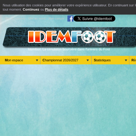
Nous utilisation des cookies pour améliorer votre expérience utilisateur. En continuant s
tout moment.
Continuez
ou
Plus de détails
Aller au contenu
Aller au menu
Mon compte
Idemfoot. La simulation boursière dans l'univers du Foot
Mon espace
Championnat 2026/2027
Statistiques
R