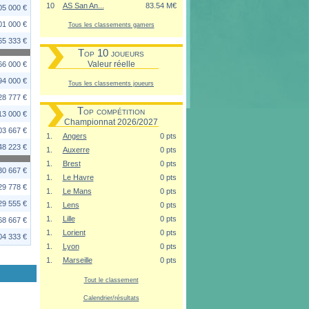
10
AS San An...
83.54 M€
05 000 €
01 000 €
Tous les classements gamers
65 333 €
Top 10 joueurs
Valeur réelle
66 000 €
94 000 €
Tous les classements joueurs
28 777 €
Top compétition
13 000 €
Championnat 2026/2027
03 667 €
1.
Angers
0 pts
48 223 €
1.
Auxerre
0 pts
1.
Brest
0 pts
30 667 €
1.
Le Havre
0 pts
29 778 €
1.
Le Mans
0 pts
29 555 €
1.
Lens
0 pts
1.
Lille
0 pts
68 667 €
1.
Lorient
0 pts
04 333 €
1.
Lyon
0 pts
1.
Marseille
0 pts
Tout le classement
Calendrier/résultats