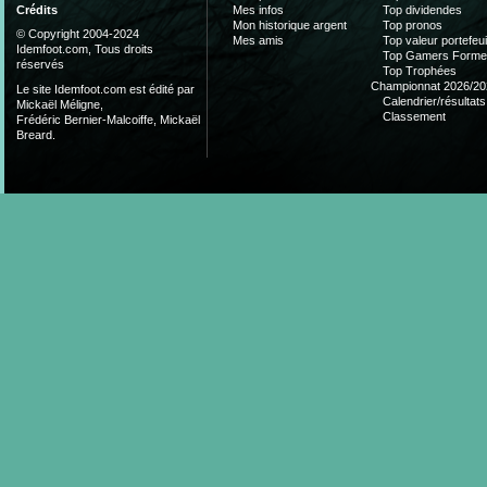
Mes infos
Top dividendes
Crédits
Mon historique argent
Top pronos
© Copyright 2004-2024
Mes amis
Top valeur portefeui
Idemfoot.com, Tous droits
Top Gamers Form
réservés
Top Trophées
Championnat 2026/20
Le site Idemfoot.com est édité par
Calendrier/résultats
Mickaël Méligne,
Classement
Frédéric Bernier-Malcoiffe, Mickaël
Breard.