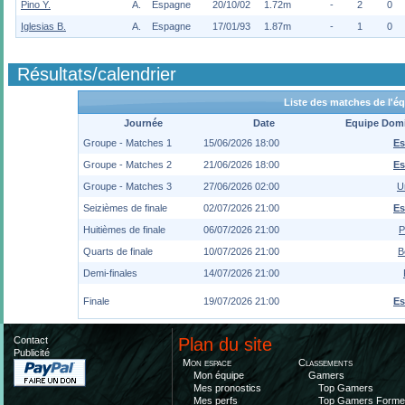
Pino Y.
A.
Espagne
20/10/02
1.72m
-
2
0
Iglesias B.
A.
Espagne
17/01/93
1.87m
-
1
0
Résultats/calendrier
Liste des matches de l'é
Journée
Date
Equipe Domi
Groupe - Matches 1
15/06/2026 18:00
E
Groupe - Matches 2
21/06/2026 18:00
E
Groupe - Matches 3
27/06/2026 02:00
U
Seizièmes de finale
02/07/2026 21:00
E
Huitièmes de finale
06/07/2026 21:00
P
Quarts de finale
10/07/2026 21:00
B
Demi-finales
14/07/2026 21:00
Finale
19/07/2026 21:00
E
Contact
Plan du site
Publicité
Mon espace
Classements
Mon équipe
Gamers
Mes pronostics
Top Gamers
Mes perfs
Top Gamers Form