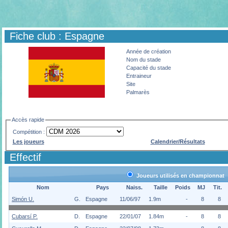
Fiche club : Espagne
Année de création
Nom du stade
Capacité du stade
Entraineur
Site
Palmarès
Accès rapide
Compétition :
Les joueurs
Calendrier/Résultats
Effectif
Joueurs utilisés en championnat
Nom
Pays
Naiss.
Taille
Poids
MJ
Tit.
Simón U.
G.
Espagne
11/06/97
1.9m
-
8
8
Cubarsí P.
D.
Espagne
22/01/07
1.84m
-
8
8