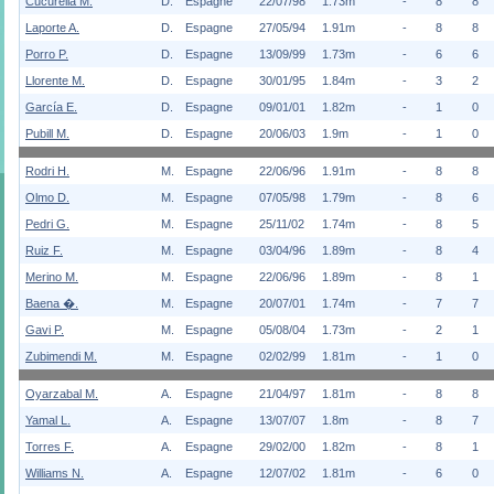
Cucurella M.
D.
Espagne
22/07/98
1.73m
-
8
8
Laporte A.
D.
Espagne
27/05/94
1.91m
-
8
8
Porro P.
D.
Espagne
13/09/99
1.73m
-
6
6
Llorente M.
D.
Espagne
30/01/95
1.84m
-
3
2
García E.
D.
Espagne
09/01/01
1.82m
-
1
0
Pubill M.
D.
Espagne
20/06/03
1.9m
-
1
0
Rodri H.
M.
Espagne
22/06/96
1.91m
-
8
8
Olmo D.
M.
Espagne
07/05/98
1.79m
-
8
6
Pedri G.
M.
Espagne
25/11/02
1.74m
-
8
5
Ruiz F.
M.
Espagne
03/04/96
1.89m
-
8
4
Merino M.
M.
Espagne
22/06/96
1.89m
-
8
1
Baena �.
M.
Espagne
20/07/01
1.74m
-
7
7
Gavi P.
M.
Espagne
05/08/04
1.73m
-
2
1
Zubimendi M.
M.
Espagne
02/02/99
1.81m
-
1
0
Oyarzabal M.
A.
Espagne
21/04/97
1.81m
-
8
8
Yamal L.
A.
Espagne
13/07/07
1.8m
-
8
7
Torres F.
A.
Espagne
29/02/00
1.82m
-
8
1
Williams N.
A.
Espagne
12/07/02
1.81m
-
6
0