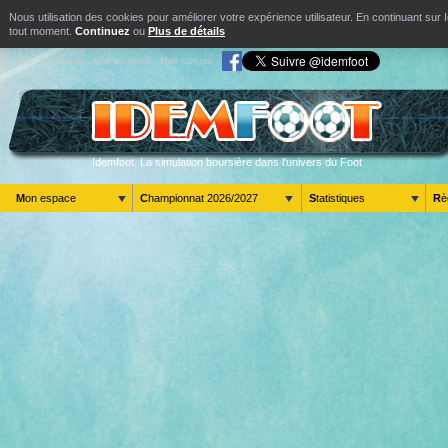
Nous utilisation des cookies pour améliorer votre expérience utilisateur. En continuant s
tout moment.
Continuez
ou
Plus de détails
Aller au contenu
Aller au menu
Mon compte
Idemfoot. La simulation boursière dans l'univers du Foot
Mon espace
Championnat 2026/2027
Statistiques
R