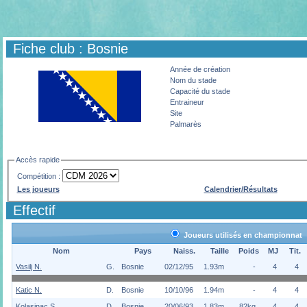
Fiche club : Bosnie
Année de création
Nom du stade
Capacité du stade
Entraineur
Site
Palmarès
Accès rapide
Compétition :
Les joueurs
Calendrier/Résultats
Effectif
Joueurs utilisés en championnat
Nom
Pays
Naiss.
Taille
Poids
MJ
Tit.
Vasilj N.
G.
Bosnie
02/12/95
1.93m
-
4
4
Katic N.
D.
Bosnie
10/10/96
1.94m
-
4
4
Kolasinac S.
D.
Bosnie
20/06/93
1.83m
82kg
4
4