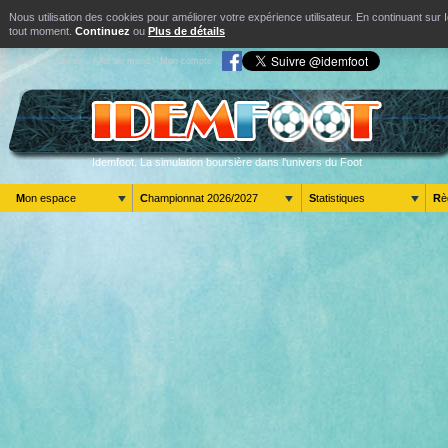
Nous utilisation des cookies pour améliorer votre expérience utilisateur. En continuant s
tout moment.
Continuez
ou
Plus de détails
Aller au contenu
Aller au menu
Mon compte
Idemfoot. La simulation boursière dans l'univers du Foot
Mon espace
Championnat 2026/2027
Statistiques
R