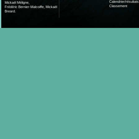
Calendrier/résultats
Mickaël Méligne,
Classement
Frédéric Bernier-Malcoiffe, Mickaël
Breard.