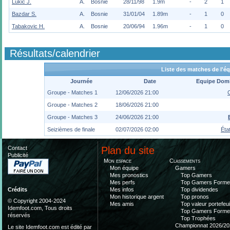
Lukić J.
A.
Bosnie
28/11/98
1.9m
-
2
1
Bazdar S.
A.
Bosnie
31/01/04
1.89m
-
1
0
Tabakovic H.
A.
Bosnie
20/06/94
1.96m
-
1
0
Résultats/calendrier
Liste des matches de l'é
Journée
Date
Equipe Domi
Groupe - Matches 1
12/06/2026 21:00
Groupe - Matches 2
18/06/2026 21:00
Groupe - Matches 3
24/06/2026 21:00
Seizièmes de finale
02/07/2026 02:00
Éta
Contact
Plan du site
Publicité
Mon espace
Classements
Mon équipe
Gamers
Mes pronostics
Top Gamers
Mes perfs
Top Gamers Form
Mes infos
Top dividendes
Crédits
Mon historique argent
Top pronos
© Copyright 2004-2024
Mes amis
Top valeur portefeui
Idemfoot.com, Tous droits
Top Gamers Form
réservés
Top Trophées
Championnat 2026/20
Le site Idemfoot.com est édité par