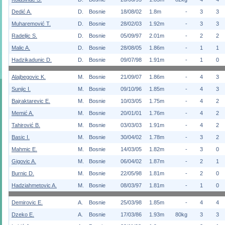
Dedić A.
D.
Bosnie
18/08/02
1.8m
-
3
3
Muharemović T.
D.
Bosnie
28/02/03
1.92m
-
3
3
Radeljic S.
D.
Bosnie
05/09/97
2.01m
-
2
2
Malic A.
D.
Bosnie
28/08/05
1.86m
-
1
1
Hadzikadunic D.
D.
Bosnie
09/07/98
1.91m
-
1
0
Alajbegovic K.
M.
Bosnie
21/09/07
1.86m
-
4
3
Sunjic I.
M.
Bosnie
09/10/96
1.85m
-
4
3
Bajraktarevic E.
M.
Bosnie
10/03/05
1.75m
-
4
2
Memić A.
M.
Bosnie
20/01/01
1.76m
-
4
2
Tahirović B.
M.
Bosnie
03/03/03
1.91m
-
4
2
Basic I.
M.
Bosnie
30/04/02
1.78m
-
3
2
Mahmic E.
M.
Bosnie
14/03/05
1.82m
-
3
0
Gigovic A.
M.
Bosnie
06/04/02
1.87m
-
2
1
Burnic D.
M.
Bosnie
22/05/98
1.81m
-
2
0
Hadziahmetovic A.
M.
Bosnie
08/03/97
1.81m
-
1
0
Demirovic E.
A.
Bosnie
25/03/98
1.85m
-
4
4
Dzeko E.
A.
Bosnie
17/03/86
1.93m
80kg
3
3