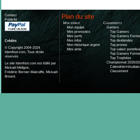
Contact
Plan du site
Publicité
Mon espace
Classements
Mon équipe
Gamers
Mes pronostics
Top Gamers
Mes perfs
Top Gamers Form
Mes infos
Top dividendes
Crédits
Mon historique argent
Top pronos
© Copyright 2004-2024
Mes amis
Top valeur portefeui
Idemfoot.com, Tous droits
Top Gamers Form
réservés
Top Trophées
Championnat 2026/20
Le site Idemfoot.com est édité par
Calendrier/résultats
Mickaël Méligne,
Classement
Frédéric Bernier-Malcoiffe, Mickaël
Breard.