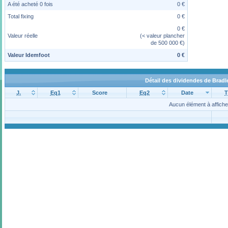
A été acheté 0 fois
0 €
Total fixing
0 €
0 €
Valeur réelle
(< valeur plancher
de 500 000 €)
Valeur Idemfoot
0 €
Détail des dividendes de Bradl
J.
Eq1
Score
Eq2
Date
T
Aucun élément à affiche