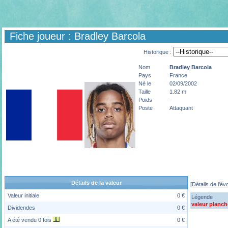
Fiche joueur : Bradley Barcola
Historique :
Nom
Bradley
Barcola
Pays
France
Né le
02/09/2002
Taille
1.82 m
Poids
-
Poste
Attaquant
Détails de la valeur
[Détails de l'év
Valeur initiale
0 €
Légende :
valeur planch
Dividendes
0 €
A été vendu 0 fois
0 €