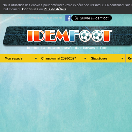
Nous utilisation des cookies pour améliorer votre expérience utilisateur. En continuant s
tout moment.
Continuez
ou
Plus de détails
Aller au contenu
Aller au menu
Mon compte
Idemfoot. La simulation boursière dans l'univers du Foot
Mon espace
Championnat 2026/2027
Statistiques
R